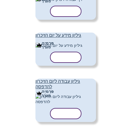
מַעֲרָך
העתק תבנית
גיליון מידע על יום הזיכרון
פּרֶמיָה
מַעֲרָך
העתק תבנית
גיליון עבודה ליום הזיכרון
להדפסה
פּרֶמיָה
מַעֲרָך
העתק תבנית