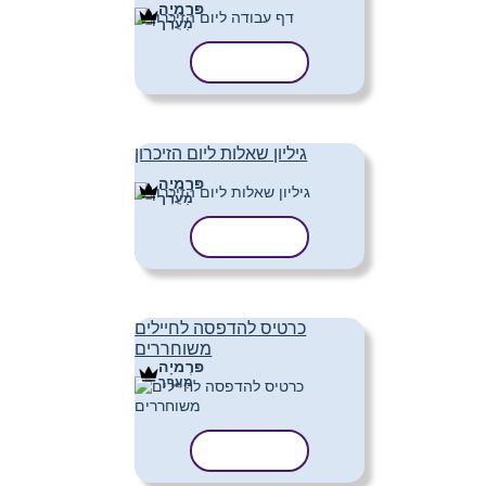
פּרֶמיָה
מַעֲרָך
העתק תבנית
גיליון שאלות ליום הזיכרון
פּרֶמיָה
מַעֲרָך
העתק תבנית
כרטיס להדפסה לחיילים
משוחררים
פּרֶמיָה
מַעֲרָך
העתק תבנית