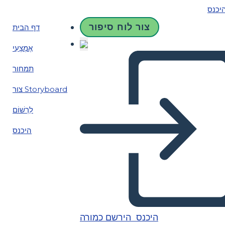
יכנס
צור לוח סיפור
דף הבית
אֶמְצָעִי
תמחור
צור Storyboard
לִרְשׁוֹם
היכנס
היכנס
הירשם כמורה