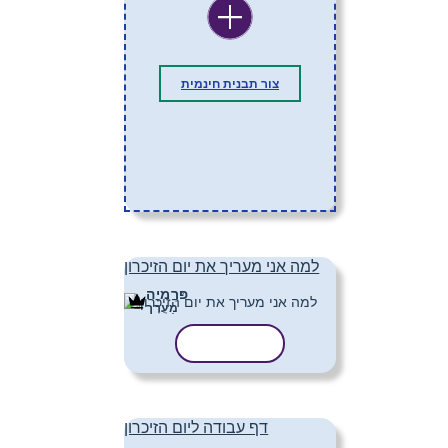
צור תבנית חינמית
למה אני מעריך את יום הזיכרון
פּרֶמיָה
מַעֲרָך
העתק תבנית
דף עבודה ליום הזיכרון