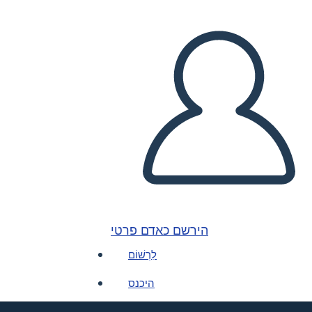
הירשם כאדם פרטי
לִרְשׁוֹם
היכנס