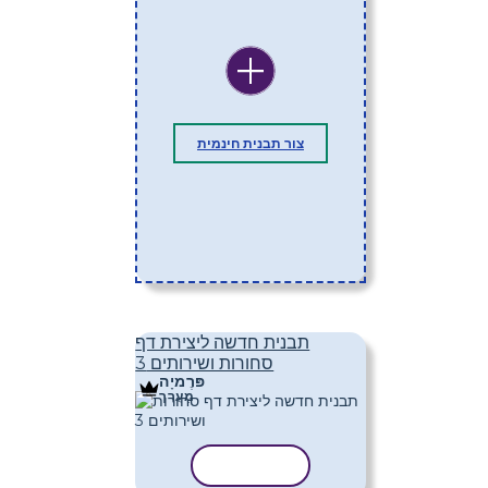
צור תבנית חינמית
תבנית חדשה ליצירת דף
סחורות ושירותים 3
פּרֶמיָה
מַעֲרָך
העתק תבנית