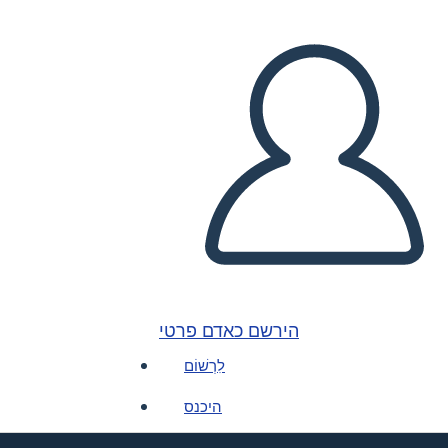
הירשם כאדם פרטי
לִרְשׁוֹם
היכנס