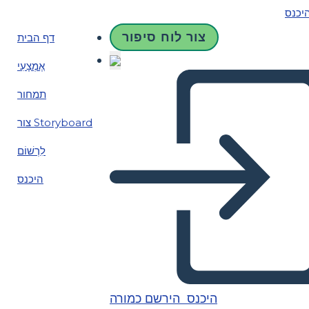
יכנס
צור לוח סיפור
דף הבית
אֶמְצָעִי
תמחור
צור Storyboard
לִרְשׁוֹם
היכנס
היכנס
הירשם כמורה