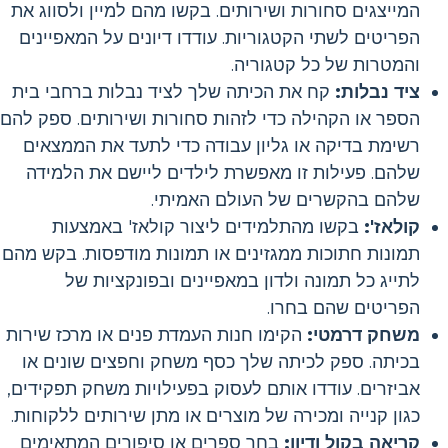
המייצגים סחורות ושירותים. בקשו מהם למיין ולסווג את
הפריטים לשתי הקטגוריות. עודדו דיונים על המאפיינים
והמטרות של כל קטגוריה.
ציד נבלות:
קח את הכיתה שלך לציד נבלות ברחבי בית
הספר או הקהילה כדי לזהות סחורות ושירותים. ספק להם
רשימת בדיקה או גליון עבודה כדי לתעד את הממצאים
שלהם. פעילות זו מאפשרת לילדים ליישם את הלמידה
שלהם בהקשרים של העולם האמיתי.
קולאז':
בקשו מהתלמידים ליצור קולאז' באמצעות
תמונות חתוכות ממגזינים או תמונות מודפסות. בקש מהם
לתייג כל תמונה ולדון במאפיינים ובפונקציות של
הפריטים שהם בחרו.
משחק דרמטי:
הקימו חנות העמדת פנים או מרכז שירות
בכיתה. ספק לכיתה שלך כסף משחק וחפצים שונים או
אביזרים. עודדו אותם לעסוק בפעילויות משחק תפקידים,
כגון קנייה ומכירה של מוצרים או מתן שירותים ללקוחות.
קריאה בקול ודיון:
בחר ספרים או סיפורים המתאימים