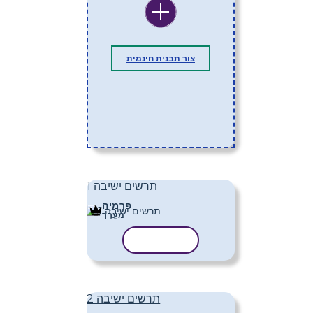
צור תבנית חינמית
תרשים ישיבה 1
פּרֶמיָה
מַעֲרָך
העתק תבנית
תרשים ישיבה 2