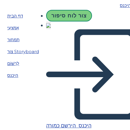
יכנס
צור לוח סיפור
דף הבית
אֶמְצָעִי
תמחור
צור Storyboard
לִרְשׁוֹם
היכנס
היכנס
הירשם כמורה