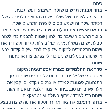
כיתה.
בחר תבנית תרשים שולחן ישיבה:
חפש תבנית
מתאימה לעריכה של שולחן ישיבה התואמת לפריסה של
הכיתה שלך. זה ישמש בסיס ליצירת התרשים שלך.
התאם אישית את טבלת הישיבה:
השתמש במארגן או
ביוצר תרשים הישיבה כדי להזין שמות לתבנית כדי ליצור
טבלת ישיבה משלך. אתה יכול בקלות לגרור ולשחרר את
שמות התלמידים למקום שהוקצה להם. שקול קידוד צבע
או שימוש בסמלים שונים כדי לייצג קבוצות או כיתות
שונות.
סדר את התלמידים בצורה אסטרטגית:
מיקום
אסטרטגי של ילדים בהתבסס על גורמים שונים כגון
התנהגות, סגנונות למידה או צרכים אקדמיים. קבץ את
אלה שעובדים טוב ביחד או צמד תלמידים עם חוזקות
שונות כדי לעודד שיתוף פעולה ואינטראקציה.
בדוק והתאם:
קח צעד אחורה וסקור את מה שיצרת. בצע
את כל ההתאמות הנדרשות כדי להבטיח שסידור הישיבה