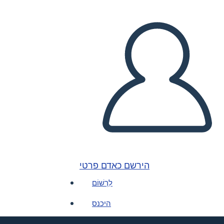
הירשם כאדם פרטי
לִרְשׁוֹם
היכנס