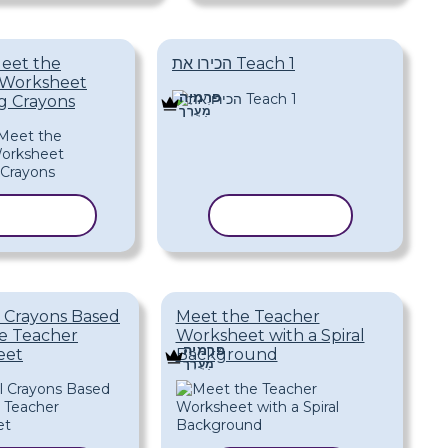
הכירו את Teach 1
eet the
 Worksheet
פּרֶמיָה
g Crayons
מַעֲרָך
העתק תבנית
העתק תבנ
l Crayons Based
Meet the Teacher
e Teacher
Worksheet with a Spiral
פּרֶמיָה
eet
Background
מַעֲרָך