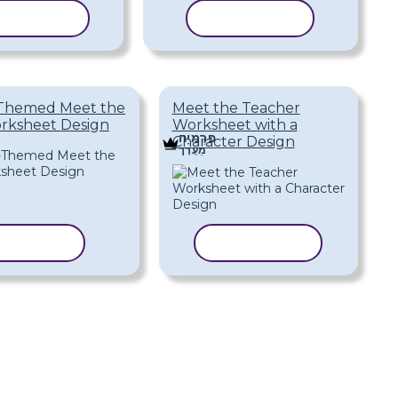
העתק תבנית
העתק תבנ
-Themed Meet the
Meet the Teacher
rksheet Design
Worksheet with a
פּרֶמיָה
Character Design
מַעֲרָך
העתק תבנית
העתק תבנ