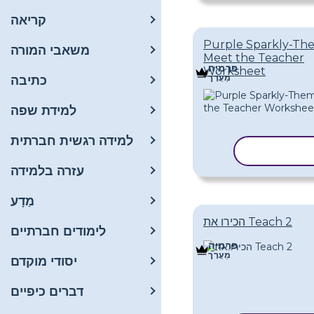
קריאה
Purple Sparkly-T
משאבי המורה
Meet the Teacher
פּרֶמיָה
Worksheet
מַעֲרָך
כתיבה
למידת שפה
למידה רגשית חברתית
עתק תבנית
עזרה בלמידה
מַדָע
הכירו את Teach 2
לימודים חברתיים
פּרֶמיָה
מַעֲרָך
יסודי מוקדם
דברים כיפיים