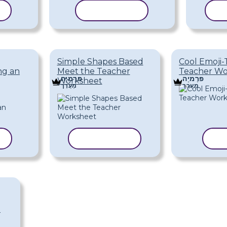
ית
העתק תבנית
ה
Simple Shapes Based
Cool Emoji
ng an
Meet the Teacher
Teacher Wo
פּרֶמיָה
פּרֶמיָה
Worksheet
מַעֲרָך
מַעֲרָך
ית
העתק תבנית
ה
t