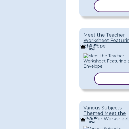
עתק תבנית
Meet the Teacher
Worksheet Featuri
פּרֶמיָה
Envelope
מַעֲרָך
עתק תבנית
Various Subjects
Themed Meet the
פּרֶמיָה
Teacher Workshee
מַעֲרָך