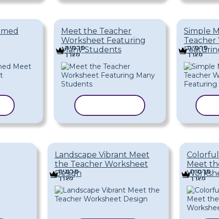
hemed
Meet the Teacher
Simple M
Worksheet Featuring
Teacher
פּרֶמיָה
פּרֶמיָה
Many Students
Featurin
מַעֲרָך
מַעֲרָך
ית
העתק תבנית
ה
Landscape Vibrant Meet
Colorfu
the Teacher Worksheet
Meet th
פּרֶמיָה
פּרֶמיָה
Design
Worksh
מַעֲרָך
מַעֲרָך