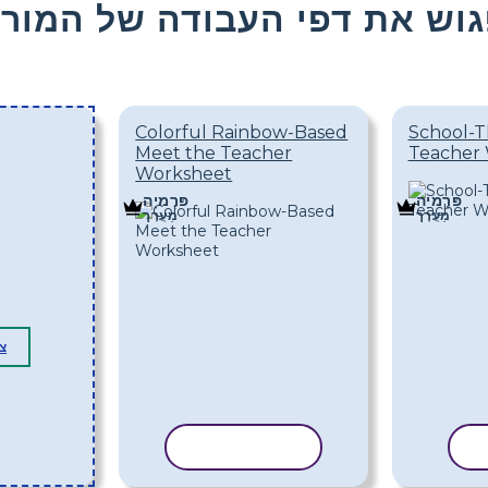
וש את דפי העבודה של המור
Colorful Rainbow-Based
School-
Meet the Teacher
Teacher 
Worksheet
פּרֶמיָה
פּרֶמיָה
מַעֲרָך
מַעֲרָך
צ
ת
העתק תבנית