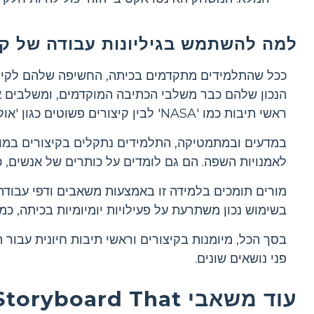
למה להשתמש בגיליונות עבודה של קיצ
ככל שהתלמידים מתקדמים בכיתה, החשיפה שלהם לקיצור
הנכון שלהם כבר משלבי הכתיבה המוקדמים, ומשלבים או
ראשי תיבות כמו 'NASA' לבין קיצורים פשוטים כגון 'אוקטובר'. ל'אוקטובר', ולהבין את תפקידם בכתיבה תמציתית.
במדעים ובמתמטיקה, התלמידים נתקלים בקיצורים במונ
לאמנויות השפה. הם גם לומדים על כותרים של אנשים, כמו 
מורים תומכים בלמידה זו באמצעות משאבים ודפי עבודה,
בשימוש נכון משתרעת על פעילויות יומיומיות בכיתה, כמו 
בסך הכל, מיומנות בקיצורים וראשי תיבות חיונית עבור 
פני נושאים שונים.
עוד משאבי Storyboard That ואפשרויות הדפסה בחינם