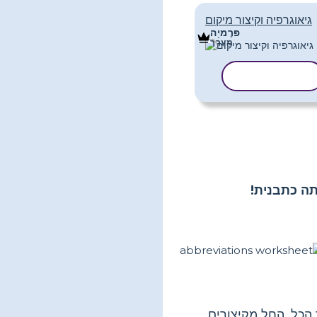
גיאוגרפיה וקיצור מיקום
פּרֶמיָה
מַעֲרָך
העתק תבנית
ה כתבנית!
 הכל, החל מקיצורים