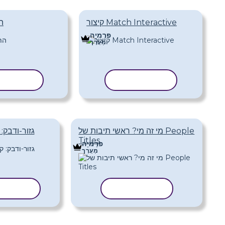
קיצור Match Interactive
ה
פּרֶמיָה
מַעֲרָך
העתק תבנית
העתק תב
מי זה מי? ראשי תיבות של People
גזור-ודבק: 
Titles
פּרֶמיָה
מַעֲרָך
העתק תבנית
העתק ת