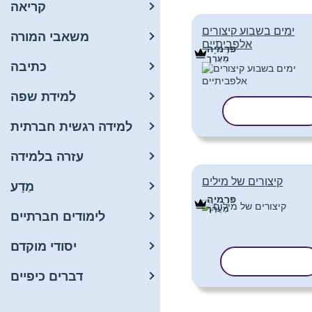
קריאה
ימים בשבוע קיצורים
משאבי המורה
אלפביתיים
פּרֶמיָה
מַעֲרָך
כתיבה
למידת שפה
העתק תבנית
למידה רגשית חברתית
עזרה בלמידה
קיצורים של מילים
מַדָע
פּרֶמיָה
מַעֲרָך
לימודים חברתיים
יסודי מוקדם
העתק תבנית
דברים כיפיים