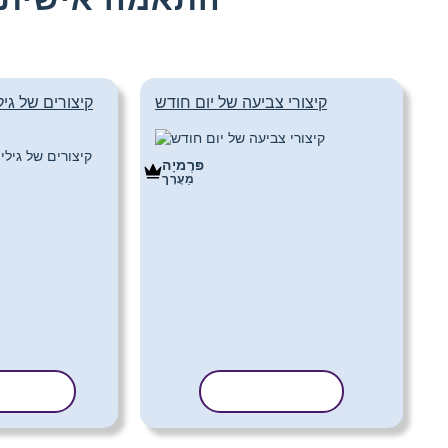
קיצורי צביעה של יום חודש
קיצורים של גיל
פּרֶמיָה
מַעֲרָך
העתק תבנית
העתק ת