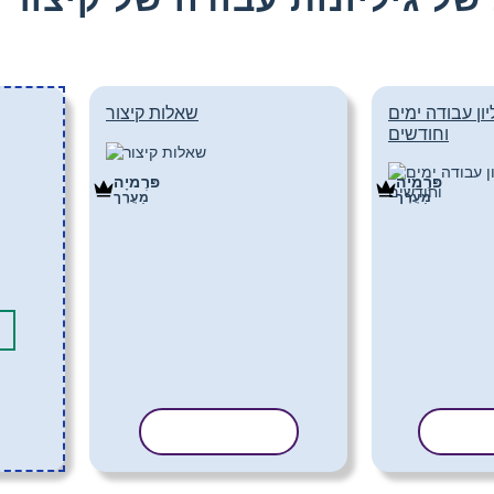
יון עבודה ימים
שאלות קיצור
וחודשים
פּרֶמיָה
פּרֶמיָה
מַעֲרָך
מַעֲרָך
בנית
העתק תבנית