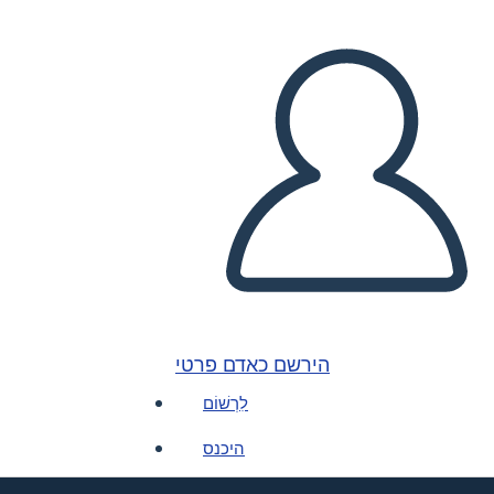
הירשם כאדם פרטי
לִרְשׁוֹם
היכנס