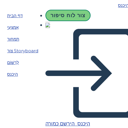
יכנס
צור לוח סיפור
דף הבית
אֶמְצָעִי
תמחור
צור Storyboard
לִרְשׁוֹם
היכנס
היכנס
הירשם כמורה