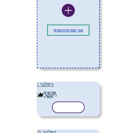
צור תבנית חינמית
ניוזלטר 1
פּרֶמיָה
מַעֲרָך
העתק תבנית
ניוזלטר 15