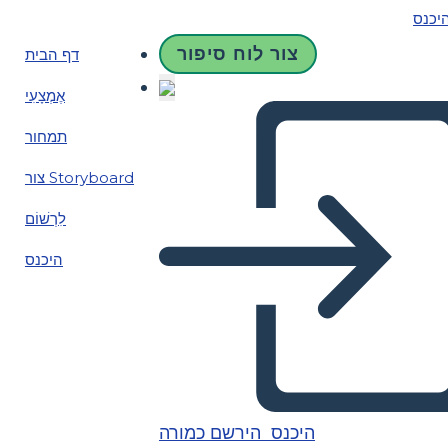
יכנס
צור לוח סיפור
דף הבית
אֶמְצָעִי
תמחור
צור Storyboard
לִרְשׁוֹם
היכנס
היכנס
הירשם כמורה