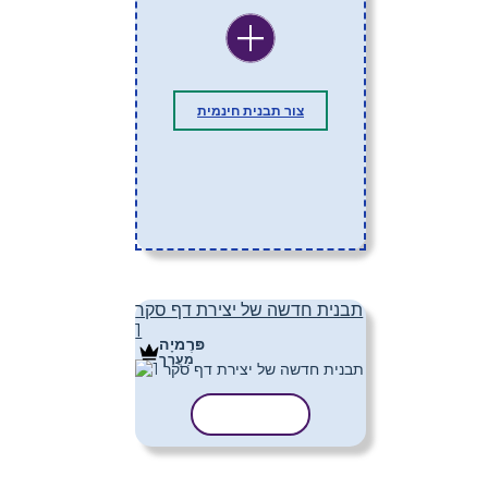
צור תבנית חינמית
תבנית חדשה של יצירת דף סקר
1
פּרֶמיָה
מַעֲרָך
העתק תבנית