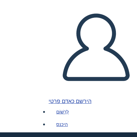
הירשם כאדם פרטי
לִרְשׁוֹם
היכנס