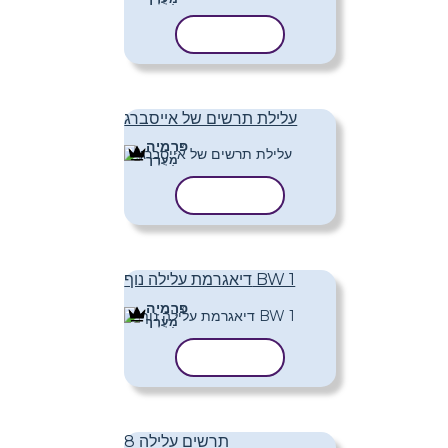
העתק תבנית
עלילת תרשים של אייסברג
פּרֶמיָה
מַעֲרָך
העתק תבנית
דיאגרמת עלילה נוף BW 1
פּרֶמיָה
מַעֲרָך
העתק תבנית
תרשים עלילה 8