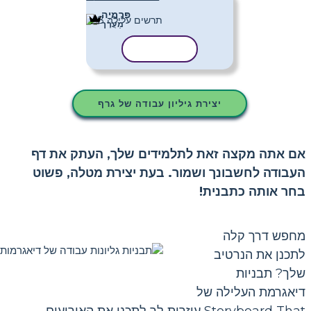
פּרֶמיָה
מַעֲרָך
העתק תבנית
יצירת גיליון עבודה של גרף
אם אתה מקצה זאת לתלמידים שלך, העתק את דף
העבודה לחשבונך ושמור. בעת יצירת מטלה, פשוט
בחר אותה כתבנית!
מחפש דרך קלה
לתכנן את הנרטיב
שלך? תבניות
דיאגרמת העלילה של
Storyboard That עוזרות לך לתכנן את האירועים