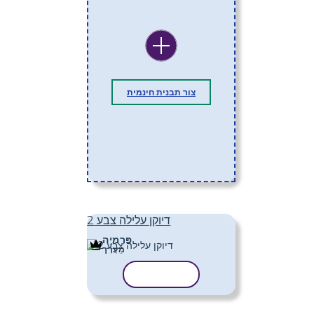
צור תבנית חינמית
דיוקן עלילה צבע 2
פּרֶמיָה
מַעֲרָך
העתק תבנית