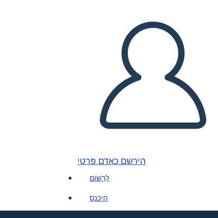
הירשם כאדם פרטי
לִרְשׁוֹם
היכנס