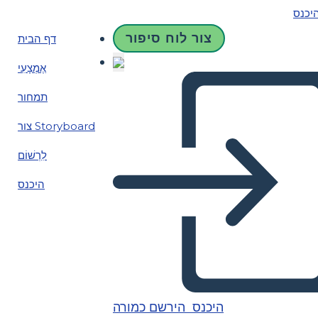
יכנס
צור לוח סיפור
דף הבית
אֶמְצָעִי
תמחור
צור Storyboard
לִרְשׁוֹם
היכנס
היכנס
הירשם כמורה