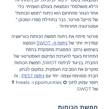
הנמצאות בספרי לימוד לכלכלה, לבין התחרות
ה"לא מושלמת" הנמצאת בעולם האמיתי. כלי
אחד הנגזר מהתחום הוא ניתוח "חמש הכוחות"
של מייקל פורטר, כבר בתחילת ספרו המכונן "
אסטרטגיה תחרותית"
.
פורטר פיתח את ניתוח חמשת הכוחות כווריאציה
קפדנית יותר של
ניתוח ה- SWOT
הנמצא
בשימוש נרחב. המסגרת מתמקדת ברמת
התחרות בענף להערכת המיקום האסטרטגי של
החברה. בניגוד לניתוח SWOT, חמשת הכוחות
סוקרים את הסביבה העסקית, במקום לבחון
חברה מסוימת עצמה. יחד עם
ניתוח PEST
, זה
חופר עמוק לתוך pportunities
O
ו-
hreats
T
של SWOT.
חמשת הכוחות