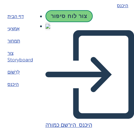
היכנס
צור לוח סיפור
דף הבית
אֶמְצָעִי
תמחור
צור
Storyboard
לִרְשׁוֹם
היכנס
היכנס
הירשם כמורה