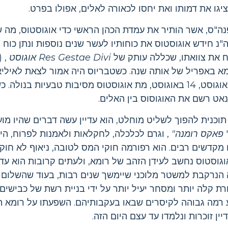
יגו את דמותו ואת יחסו לכאורה לאלים, אפולו בפרט.
Lep מת בשנת 12 לפנה"ס, אשר הותיר את עמדת הכהן הראשי כדי אוגוסטוס
רומית. בשנת 13 לסה"נ חידש אוגוסטוס את כוחותיו לעשר שנים נוספות ונתן 
יח את צוואתו, שכללה עותק של
Res Gestae Divi אוגוסט
, (
), עם Vestals ברומא באפריל של אותה שנה. כשטבריוס היה אמור לצאת לא
כשאוגוסטוס חלה. ב- 19 באוגוסט, 14 באוגוסט, מת אוגוסטוס מסיבות טבעי
אט רשם את האוגוסוס בין האלים.
תוכנית להפוך לשליט מוחלט, הוא עדיין עשה דברים שהיו מו
פאקס רומנה"
, וגרם לכלכלה, לחקלאות ולאמנות לפרוח, היו
 מקדשים רבים. הוא רפורמה חוקי המס לטובה, ניאוף לא חוק
גוסטוס נחשב לעידן הזהב של רומא, ולעתים קרובות הוא עדיי
 הנרקבת למשטר מלוכני שיימשך שנים רבות, בעוד שהשלום 
ת קלה יותר ומסחר יעיל יותר על ידי בניית רשת של כבישים.
ע רמה גבוהה לקיסרים שבאו בעקבותיהם. השפעתו על רומא ה
ין זוכרות ונלמדו עד עצם היום הזה.