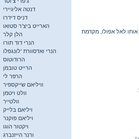
ג'פרי צ'וסר
דנטה אליגיירי
דניס דידרו
הארייט ביצ'ר סטואו
אותו לאל אפולו, מקדמת
הלן קלר
הנרי דוד תורו
הנרי ואדסוורת 'לונגפלו
הרודוטוס
הרייט טובמן
הרפר לי
וויליאם שייקספיר
וולט ויטמן
וולטייר
ויליאם בלייק
ויליאם פוקנר
ויקטור הוגו
ורנר הייזנברג
"