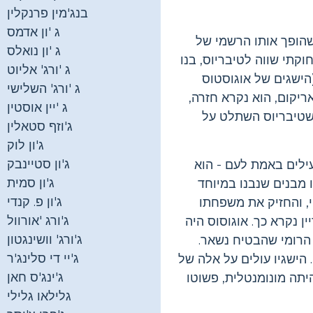
בנג'מין פרנקלין
ג 'ון אדמס
, מה שהופך אותו הרשמי של
ג 'ון נואלס
כוח חוקתי שווה לטיבריוס, בנו
ג 'ורג' אליוט
הישגים של אוגוסטוס
ג 'ורג' השלישי
יליאריקום, הוא נקרא חזרה,
ג 'יין אוסטין
ות בנולה. כשטיבריוס השתלט על
ג'וזף סטאלין
ג'ון לוק
ג'ון סטיינבק
עילים באמת לעם - הוא
ג'ון סמית
 מבנים שנבנו במיוחד
ג'ון פ. קנדי
י, והחזיק את משפחתו
ג'ורג 'אורוול
ן נקרא כך. אוגוסוס היה
ג'ורג' וושינגטון
הרומי שהבטיח נשאר.
ג'יי די סלינג'ר
 הישגיו עולים על אלה של
ג'ינג'ס חאן
יתה מונומנטלית, פשוטו
גלילאו גלילי