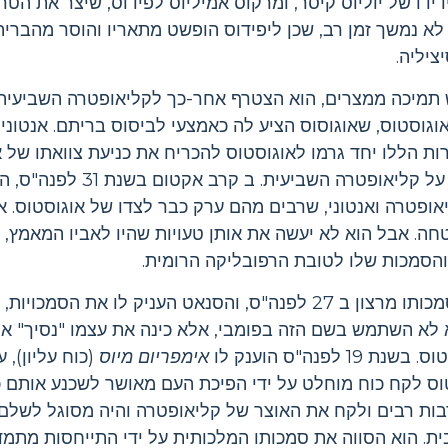
דידו של יוליוס קיסר, ומרקוס אמיליוס לפידוס, שיצר את הטר
ט לא נמשך זמן רב, שכן ליפידוס הופשט מתאריו והוסר מהברי
ציליה.
 תמיכה ממצרים, הוא הצטרף אחר-כך לקליאופטרה השביעית 
אוגוסטוס, שאוגוסוס הציע לה כאמצעי לביסוס בריתם. אנטוני ט
רות הללו יחד גרמו לאוגוסטוס להכריח את כניעת צוואתו של 
ופטרה ואנטוני, שרבים מהם ערק כבר לצדו של אוגוסטוס. א
טחה. אבל הוא לא יעשה את אותן טעויות שהיו לאביו המאמץ, 
הסמכות שלו לטובת הרפובליקה הרומית.
אוגוסטוס אפילו ויתר על סמכותו מרצון ב 27 לפנה"ס, והסנאט העניק לו את
א לא השתמש בשם הזה בפומבי, אלא כינה את עצמו "נסיך" או
לפנה"ס הוענק לו
אימפריום מיוס
(כוח עליון), 
וס לקח כוח מוחלט על ידי הפיכת העם מאושר לשכנע אותם כי
בות רבים ולקח את האוצר של קליאופטרה והיה מסוגל לשלם 
בית. הוא הסווה את סמכותו המלכותית על ידי התייחסות מתמ