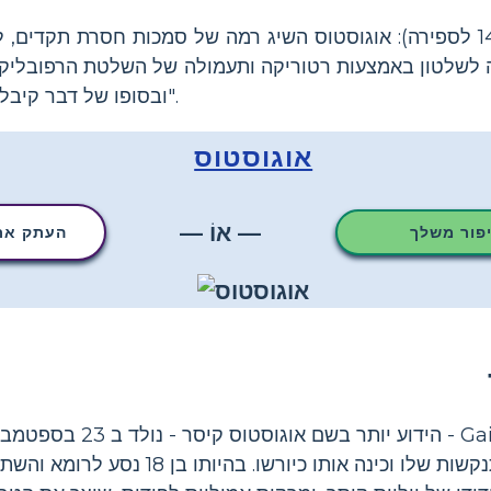
אוגוסטוס (63 לפסה"נ - 14 לספירה): אוגוסטוס השיג רמה של סמכות חסרת 
ה לשלטון באמצעות רטוריקה ותעמולה של השלטת הרפובליקה
ובסופו של דבר קיבל את התואר "דיקטטור נצח".
אוגוסטוס
— אוֹ —
יפור משלך
העתק את 
קיסר אימץ אותו לפני ההתנקשות שלו וכינה אותו כיו