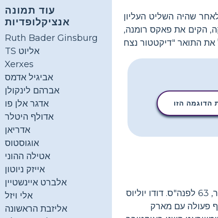
עוד תמונה
תקדים, לאחר שהיה השליט העליון
אנציקלופדיות
, הקים את פאקס רומנה,
Ruth Bader Ginsburg
TS אליוט
Xerxes
אביגיל אדמס
אברהם לינקולן
אדגר אלן פו
הדוגמה הזו
אדולף היטלר
אדריאן
אוגוסטוס
אטילה ההוני
אייזק ניוטון
אלברט איינשטיין
Gaius Octavius ​​Thurinus - הידוע יותר בשם אוגוסטוס קיסר - נולד ב 23 בספטמבר, 63 לפנה"ס. דודו יוליוס
אלי ויזל
רשו. בהיותו בן 18 נסע לרומא והשתף פעולה עם מארק
אליזבת הראשונה