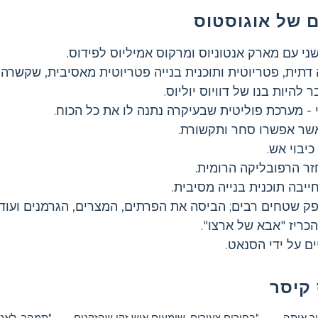
 של אוגוסטוס
ני עם מארק אנטוניוס ומרקוס אמיליוס לפידוס.
דתית, פטריוטית ותוכנית בנייה פטריוטית מאסיבית, שקשרה 
להיות בנו של דוויוס יוליוס.
 - מערכת פוליטית שבעיקרה נתנה לו את כל הכוח.
שר אפשרו סחר ותקשורת.
יבוי אש.
חזר הרפובליקה הרומית.
יבה תוכנית בנייה מסיבית.
פק שטחים רבים; הביסה את הפרתים, המצרים, הגרמנים ועוד.
כריז "אבא של ארצו".
ם על ידי הסנאט.
 קיסר
ר אותה
"בחורים צעירים, שומעים איש זקן שהזקנים
"תמהר, לאט.