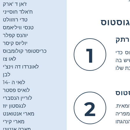
ז'אן ד 'ארק
ח'אלד חוסייני
טדי רוזוולט
גוסטוס
טנסי וויליאמס
יוהנס קפלר
רתק
יוליוס קיסר
1
כריסטופר קולומבוס
ס כדי
לאו צו
יש בה
לאונרדו דה וינצ'י
לבן
לואי ה -14
לואיס פסטר
טוס
לוריין הנסברי
2
מאית.
לנגסטון יוז
מפריה
מארי אנטואנט
מארי קירי
מארק אנטוני