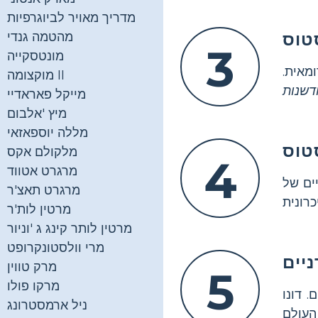
מדריך מאויר לביוגרפיות
טוס
מהטמה גנדי
3
מונטסקייה
מאית.
מוקצומה II
דשנות
מייקל פאראדיי
מיץ 'אלבום
מללה יוספאזאי
טוס
מלקולם אקס
4
מרגרט אטווד
ים של
מרגרט תאצ'ר
מרטין לות'ר
מרטין לותר קינג ג 'וניור
מרי וולסטונקרופט
יים
מרק טווין
5
מרקו פולו
. דונו
ניל ארמסטרונג