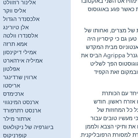
ימוויראט השני באוקטובר
אלינור רוזוולט
ת כאשר פגע באוגוסוס
אליס ווקר
אלכסנדר הגדול
אלן טיורינג
של מצרים, ואחותו של
אלסנדרו וולטה
ען גם כי קיסריון היה
אמא תרזה
אנטוניוס מבית המקדש
אמילי דיקינסון
של וסטה ולהכריז מלחמה על קליאופטרה השביעית. ב קרב אקטום בשנת 31 לפנה"ס, הגנרל Agrippa הביס את
אמיליה אירהארט
וגוסטוס הפך לשליט
אפלטון
ובמקום זאת הקפיד
ארווין שרדינגר
אריסטו
 הסמכויות, יחד עם הכותרת
ארכימדס
 אזרח ראשון. חודש
ארנסט המינגווי
על כל המחוזות של
ארנסט רתרפורד
 מעשיו טובים עבור
ארתור מילר
את ותיקי הצבא ולממן
ביוגרפיה של ניקולאוס
דת למסורת הרפובליקנית.
קופרניקוס