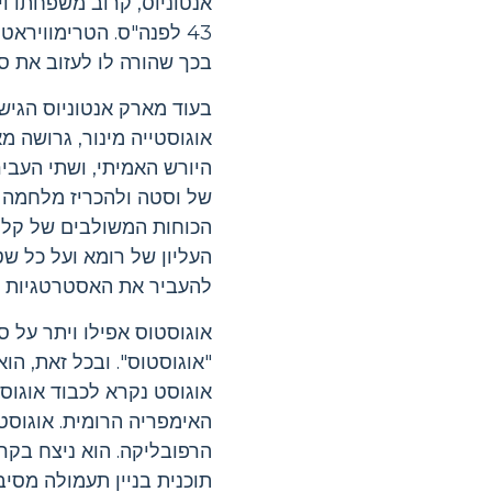
אנטוניוס, קרוב משפחתו וי
43 לפנה"ס. הטרימווירא
בכך שהורה לו לעזוב את סי
בעוד מארק אנטוניוס הגיש
אוגוסטייה מינור, גרושה מ
היורש האמיתי, ושתי העבי
הכוחות המשולבים של קליא
העליון של רומא ועל כל ש
להעביר את האסטרטגיות ו
"אוגוסטוס". ובכל זאת, הו
אוגוסט נקרא לכבוד אוגוסטוס. בשנת 19 
האימפריה הרומית. אוגוסט
הרפובליקה. הוא ניצח בקר
תוכנית בניין תעמולה מסי