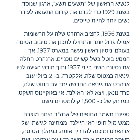
לנשיא הראשון של "תשעים תשע", ארגון שנוסד
בשנת 1929 כדי לקדם את קידום התעופה לעורר
נשים יותר להיות טייסים.
בשנת 1936, להציב ארהרט שלה על הרשומות
אפילו גדול יותר והתחילו לתכנן את סיבוב הטיסה
בעולם. ניסיון ראשון נעשה במארס 1937, אך
המסע בוטל בשל קשיים טכניים. ארנהרט החלה
את נסיונה השני ביוני 1937 ותוך חודש הגיעה לניו
גיניאה במטוס שלה, אלקטרה. ב- 2 ביולי עזב
ארהרט את גיניאה החדשה יחד עם הנווט שלה,
פרד נונאן, ויצא לאי האולנד, אי באוקיינוס ​​השקט,
במרחק של כ- 1,500 קילומטרים משם.
ספינת משמר החופים של ארה"ב היתה מוצבת
ממש מול חופי האי היילנד, ממתינה לגישתו של
ארהארט ומוכנה להדריך אותה. במהלך הטיסה,
משמר החופים איבד קשר רדיו עם ארהרט, ואת