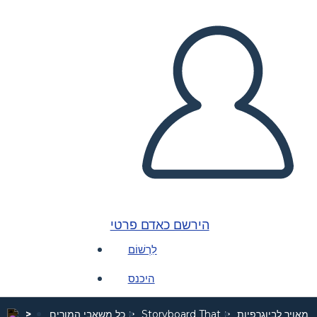
הירשם כאדם פרטי
לִרְשׁוֹם
היכנס
 מאויר לביוגרפיות
Storyboard That
כל משאבי המורים