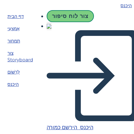
היכנס
צור לוח סיפור
דף הבית
אֶמְצָעִי
תמחור
צור
Storyboard
לִרְשׁוֹם
היכנס
היכנס
הירשם כמורה