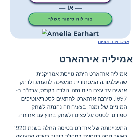
— אוֹ —
צור לוח סיפור משלך
אפשרויות נוספות
אמיליה אירהארט
אמיליה ארהארט היתה טייסת אמריקנית
שהיעלמותה המסתורית ממשיכה לתעתע ולרתק
אנשים עד עצם היום הזה. נולדה בקנזס, ארה"ב ב-
1897, סירבה ארהארט להתאים לסטריאוטיפים
המיניים של זמנה. בצעירותה נהנתה לשחק
ספורט, לטפס על עצים ולשחק בחוץ עם אחותה.
התעניינותה של ארהרט בטיסה החלה בשנת 1920
כאשר טסה כנוסעת במהלך ביקור בשדה התעופה