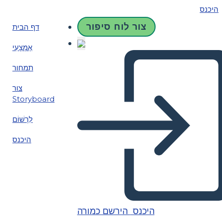
היכנס
צור לוח סיפור
דף הבית
אֶמְצָעִי
תמחור
צור
Storyboard
לִרְשׁוֹם
היכנס
היכנס
הירשם כמורה