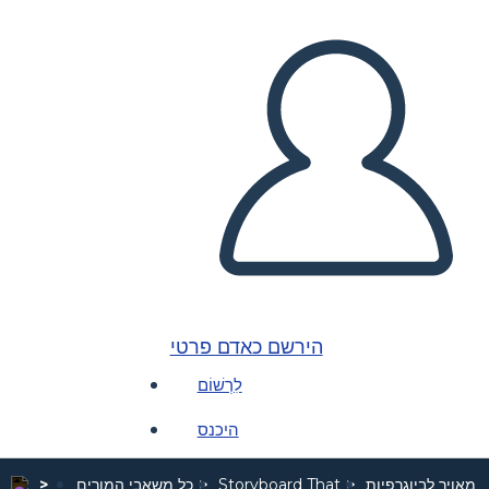
הירשם כאדם פרטי
לִרְשׁוֹם
היכנס
 מאויר לביוגרפיות
Storyboard That
כל משאבי המורים