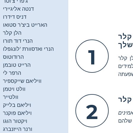
ג'פרי צ'וסר
דנטה אליגיירי
דניס דידרו
הארייט ביצ'ר סטואו
הלן קלר
קלר
הנרי דוד תורו
שלך
1
הנרי ואדסוורת 'לונגפלו
הרודוטוס
לן קלר
הרייט טובמן
מידים
הרפר לי
וויליאם שייקספיר
וולט ויטמן
וולטייר
קלר
2
ויליאם בלייק
מינים
ויליאם פוקנר
ויקטור הוגו
ורנר הייזנברג