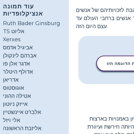
עוד תמונה
בת לזכויותיהם של אנשים
אנציקלופדיות
 אנשים ברחבי העולם עד
Ruth Bader Ginsburg
עצם היום הזה.
TS אליוט
Xerxes
אביגיל אדמס
אברהם לינקולן
אדגר אלן פו
הדוגמה הזו
אדולף היטלר
אדריאן
אוגוסטוס
אטילה ההוני
אייזק ניוטון
אלברט איינשטיין
ר ראשון באמנויות בארצות
אלי ויזל
יותה חירשת ועיוורת
אליזבת הראשונה