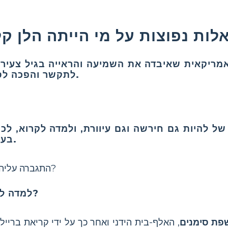
לתקשר והפכה לסמל של אומץ ונחישות.
בעזרת מורתה, אן סאליבן.
מה אתגרים הלן Keller התגברה עליהם?
איך הלן Keller למדה לתקשר?
פת סימנים
, האלף-בית הידני ואחר כך על ידי קריאת ברייל 