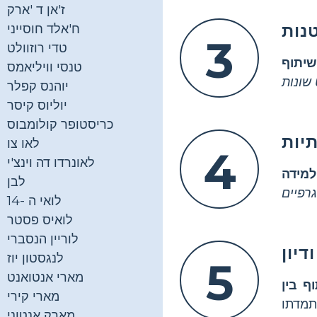
ז'אן ד 'ארק
נות
ח'אלד חוסייני
3
טדי רוזוולט
שיתוף
טנסי וויליאמס
שונות
יוהנס קפלר
יוליוס קיסר
כריסטופר קולומבוס
יות
לאו צו
4
לאונרדו דה וינצ'י
למידה
לבן
רפיים
לואי ה -14
לואיס פסטר
לוריין הנסברי
דיון
לנגסטון יוז
5
מארי אנטואנט
ף בין
מארי קירי
מארק אנטוני