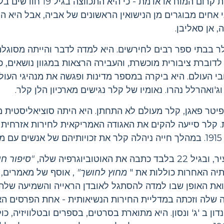
בעקבות מחלה - אולי דלקת קרום המוח או
 אחים מבוגרים מן הנישואין הראשונים של אביה, אבל היא הי
, אן סאליבן.
ר בבתי ספר רבים לחירשים. היא למדה לדבר והייתה מסוגל
דוברת ציבורית מוכשרת, והעבירה הרצאות במגוון נושאים, כו
חבי העולם. היא ביקרה במספר מדינות ופגשה את מנהיגי העול
וג'ואהרלל נהרו. נאומיו של קלר נגישים מארכיון הלן קלר.
טר פאגן, קלר מעולם לא התחתן. היא היתה סוציאליסטית מח
.
אוטוביוגרפיה שלה,
"סיפור חיי
תיה האחרות כוללות את "
מחוץ לחושך"
, אוסף של מאמרים, 
 ואת האופן שבו למדה להסתגל לאובדן הראייה והשמיעה שלה.
 שלה וזכתה במדליית החירות הנשיאותית - אחת הפרסים האז
דון ב 'ג' ונסון. היא מתוארת בסרטים, בספרים ובטלוויזיה, כו