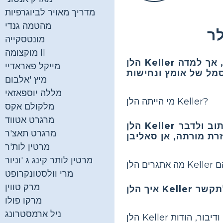
מדריך מאויר לביוגרפיות
מהטמה גנדי
מונטסקייה
מוקצומה II
הייתה סופרת ופעילה אמריקאית שאיבדה את השמיעה והראייה בגיל צעיר, אך למדה
הלן Keller
מייקל פאראדיי
מיץ 'אלבום
מללה יוספאזאי
מי הייתה הלן Keller?
מלקולם אקס
מרגרט אטווד
התגברה על האתגרים של להיות גם חירשה וגם עיוורת, ולמדה לקרוא, לכתוב ולדבר
הלן Keller
מרגרט תאצ'ר
מרטין לות'ר
מרטין לותר קינג ג 'וניור
מרי וולסטונקרופט
מרק טווין
מרקו פולו
ניל ארמסטרונג
ודיבור, הודות