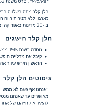
Worker"
, סרט משנת 1962 המציג כיצד המורה של קלר, אן סאליבן, היתה מסוגלת ללמד אותה כיצד לתקשר.
ב -20 מדינות באפריקה ובאסיה.
הלן קלר הישגים
נוסדה בשנת 1915; ממשיך הארגון לפעול כיום, עם למעלה מ -120 תוכניות ב -20 מדינות.
קיבל את מדליית חופש 
הראשון חירש עיוור אדם
ציטוטים הלן קלר
"אנחנו אף פעם לא ממש
מאושרים עד שאנחנו מנסי
להאיר את חייהם של אחרים