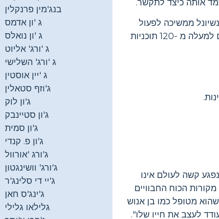
בנג'מין פרנקלין
ג 'ון אדמס
פני יום הולדתה ה -88. הלן קלר אינטרנשיונל ממשיכה לפעול
ג 'ון נואלס
כארגון ללא מטרות רווח המוקדש למניעת עיוורון ולהפחתת תת-תזונה ברחבי העולם, עם למעלה מ -120 תוכניות
ג 'ורג' אליוט
ג 'ורג' השלישי
ג 'יין אוסטין
ג'וזף סטאלין
ג'ון לוק
ג'ון סטיינבק
ג'ון סמית
ג'ון פ. קנדי
ג'ורג 'אורוול
ג'ורג' וושינגטון
פגע קשה לעולם אינו
ג'יי די סלינג'ר
מקורות הכוח החבוויים
ג'ינג'ס חאן
שהוא מטופל כמו בן אנוש
גלילאו גלילי
ודד לעצב את חייו שלו".