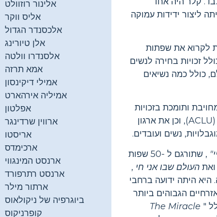
 אדמת - כי היא התכווצה בגיל 19 חודשים בלבד. קלר היה אחד
אלינור רוזוולט
תה ליצור ידידות עמוקה
אליס ווקר
אלכסנדר הגדול
אלן טיורינג
ת לקרוא את שפתות
אלסנדרו וולטה
לל זכויות בחירה לנשים
אמא תרזה
ם, כולל כמה נשיאים
אמילי דיקינסון
אמיליה אירהארט
ויבת ותומכת בזכויות
אפלטון
של קבוצות שוליות ופגיעות. קלר סייעה להקים את האגודה האמריקאית לחירות אזרחית (ACLU), וכן את ארגון
ארווין שרדינגר
אריסטו
ארכימדס
"
, שתורגם ל -50 שפות
ארנסט המינגווי
ואת
העולם שבו אני חי
,
ארנסט רתרפורד
 היא היתה ידועה ברחבי
ארתור מילר
רחיים הגבוהים ביותר
ביוגרפיה של ניקולאוס
לל "
The Miracle
קופרניקוס