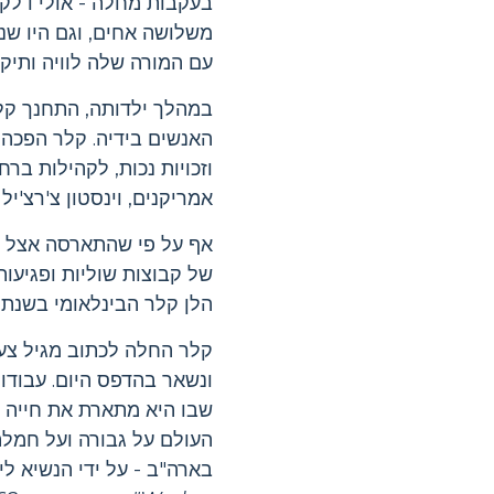
משלושה אחים, וגם היו שני
עם המורה שלה לוויה ותיקה
במהלך ילדותה, התחנך קל
האנשים בידיה. קלר הפכה ל
וזכויות נכות, לקהילות בר
אמריקנים, וינסטון צ'רצ'יל 
אף על פי שהתארסה אצל פי
הלן קלר הבינלאומי בשנת 1915. במהלך חייה ניהלה קלר את זכויותיהם של אנשים עם מוגבלויות, נשים ועובדים
קלר החלה לכתוב מגיל צעיר, ובגיל 22 בלבד כתבה את ה
ונשאר בהדפס היום. עבודו
שבו היא מתארת ​​את חייה
העולם על גבורה ועל חמלה
בארה"ב - על ידי הנשיא לינ