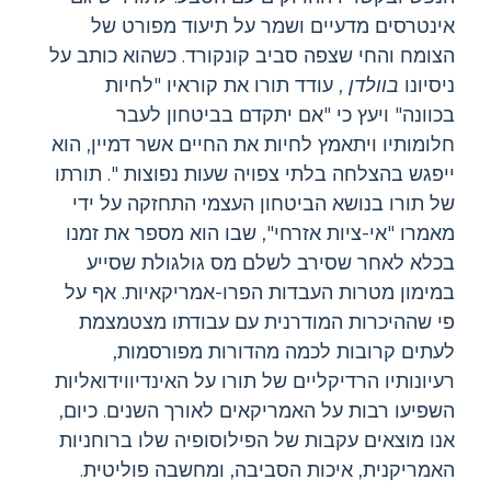
אינטרסים מדעיים ושמר על תיעוד מפורט של
הצומח והחי שצפה סביב קונקורד. כשהוא כותב על
ניסיונו
בוולדן
, עודד תורו את קוראיו "לחיות
בכוונה" ויעץ כי "אם יתקדם בביטחון לעבר
חלומותיו ויתאמץ לחיות את החיים אשר דמיין, הוא
ייפגש בהצלחה בלתי צפויה שעות נפוצות ". תורתו
של תורו בנושא הביטחון העצמי התחזקה על ידי
מאמרו "אי-ציות אזרחי", שבו הוא מספר את זמנו
בכלא לאחר שסירב לשלם מס גולגולת שסייע
במימון מטרות העבדות הפרו-אמריקאיות. אף על
פי שההיכרות המודרנית עם עבודתו מצטמצמת
לעתים קרובות לכמה מהדורות מפורסמות,
רעיונותיו הרדיקליים של תורו על האינדיווידואליות
השפיעו רבות על האמריקאים לאורך השנים. כיום,
אנו מוצאים עקבות של הפילוסופיה שלו ברוחניות
האמריקנית, איכות הסביבה, ומחשבה פוליטית.