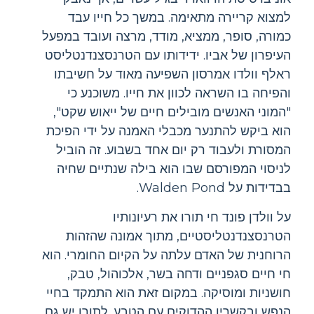
למצוא קריירה מתאימה. במשך כל חייו עבד
כמורה, סופר, ממציא, מודד, מרצה ועובד במפעל
העיפרון של אביו. ידידותו עם הטרנסצנדנטליסט
ראלף וולדו אמרסון השפיעה מאוד על חשיבתו
והפיחה בו השראה לכוון את חייו. משוכנע כי
"המוני האנשים מובילים חיים של ייאוש שקט",
הוא ביקש להתנער מכבלי האמנה על ידי הפיכת
המסורת ולעבוד רק יום אחד בשבוע. זה הוביל
לניסוי המפורסם שבו הוא בילה שנתיים שחיה
בבדידות על Walden Pond.
על וולדן פונד חי תורו את רעיונותיו
הטרנסצנדנטליסטיים, מתוך אמונה שהזהות
הרוחנית של האדם עלתה על הקיום החומרי. הוא
חי חיים סגפניים ודחה בשר, אלכוהול, טבק,
חושניות ומוסיקה. במקום זאת הוא התמקד בחיי
הנפש ובקשריו ההדוקים עם הטבע. לתורו יש גם