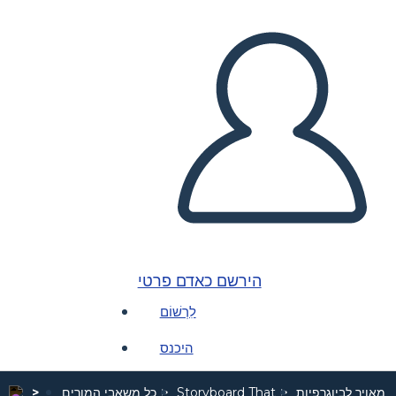
הירשם כאדם פרטי
לִרְשׁוֹם
היכנס
 מאויר לביוגרפיות
Storyboard That
כל משאבי המורים