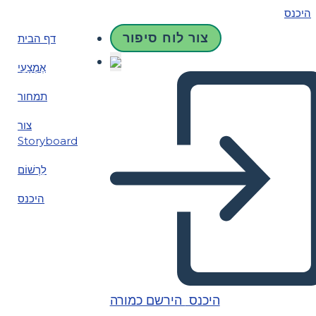
היכנס
צור לוח סיפור
דף הבית
אֶמְצָעִי
תמחור
צור
Storyboard
לִרְשׁוֹם
היכנס
היכנס
הירשם כמורה