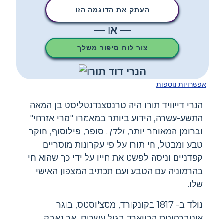
העתק את הדוגמה הזו
— אוֹ —
צור לוח סיפור משלך
אפשרויות נוספות
הנרי דייוויד תורו היה טרנסצנדנטליסט בן המאה
התשע-עשרה, הידוע ביותר במאמרו "מרי אזרחי"
וברומן המאוחר יותר,
ולדן
. סופר, פילוסוף, חוקר
טבע ומבטל, חי תורו על פי עקרונות מוסריים
קפדניים וניסה לפשט את חייו על ידי כך שהוא חי
בהרמוניה עם הטבע ועם תכתיב המצפון האישי
שלו.
נולד ב- 1817 בקונקורד, מסצ'וסטס, בוגר
אוניברסיטת הרווארד בגיל עשרים, אך נאבק