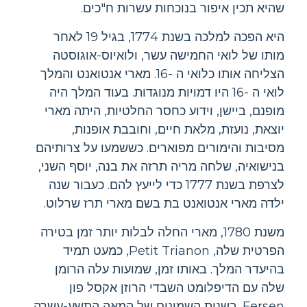
שהיא תכין איפור בנוכחות עשרות ח"כים.
היא הפכה למלכה בשנת 1774, בגיל 19 לאחר
מותו של לואי החמישה עשר, ולואיוס-אוגוסטה
הצליחה אותו כלואי ה -16. מארי אנטואנט והמלך
לואי ה -16 היו דמויות מנוגדות. בעוד המלך היה
מופנם, ביישן, וידוע כחסר החלטיות, היתה מארי
יוצאת, נועזת, מלאת חיים, וחובבת אופנות,
מסיבות והימורים מפוארים. כששמעו על צרותיהם
בנישואיה, שלחה מריה תרזה את בנה, יוסף השני,
לצרפת בשנת 1777 כדי לייעץ להם. כעבור שנה
ילדה מארי אנטואנט בת בשם מארי תרז שרלוט.
משנת 1780, מארי החלה לבלות יותר זמן בטירה
הפרטית שלה, Petit Trianon, כמעט תמיד
בהיעדר המלך. באותו זמן, שמועות עלה הרומן
שלה עם הדיפלומט השבדי הרוזן אקסל פון
Fersen. בשנות השמונים של המאה התשע-עשרה