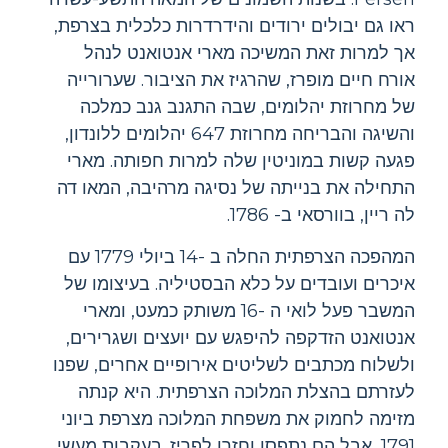
ראו גם יבולים ירודים והידרדרות כלכלית בצרפת,
אך למרות זאת המשיכה מארי אנטואנט לנהל
אורח חיים מופרז, שהרגיז את הציבור. שערורייה
של מחרוזת יהלומים, שבה התגנב גנב כמלכה
והשיגה והבריחה מחרוזת 647 יהלומים ללונדון,
פגעה קשות במוניטין שלה למרות חפותה. מארי
התחילה את בנייתה של נסיגה מרהיבה, המאו דה
לה ריין, בוורסאי ב- 1786.
המהפכה הצרפתית החלה ב -14 ביולי 1779 עם
איכרים ועובדים על כלא הבסטיליה. בעיצומו של
המשבר פעל לואי ה -16 משותק כמעט, ומארי
אנטואנט הזדקפה להיפגש עם יועצים ושגרירים,
ולשלוח מכתבים לשליטים אירופיים אחרים, שפנו
לעזרתם בהצלת המלוכה הצרפתית. היא קנתה
מזימה לחמוק את משפחת המלוכה מצרפת ביוני
1791, אבל הם נתפסו וחזרו לפריז. בעקבות מעשי