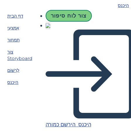
היכנס
צור לוח סיפור
דף הבית
אֶמְצָעִי
תמחור
צור
Storyboard
לִרְשׁוֹם
היכנס
היכנס
הירשם כמורה