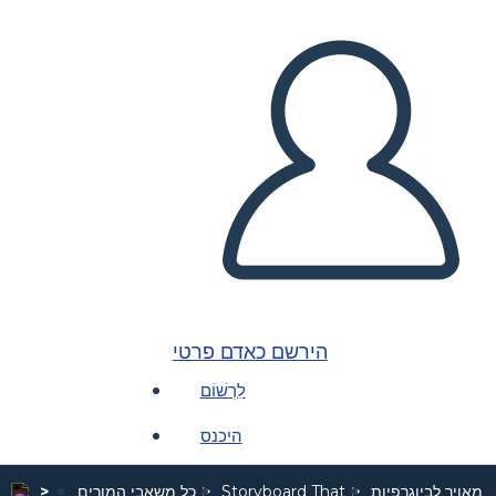
הירשם כאדם פרטי
לִרְשׁוֹם
היכנס
 מאויר לביוגרפיות
Storyboard That
כל משאבי המורים