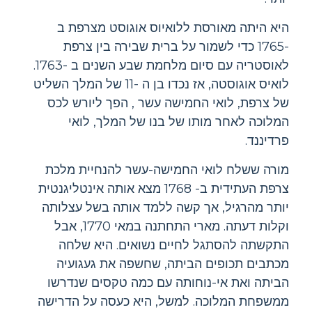
היא היתה מאורסת ללואיוס אוגוסט מצרפת ב
-1765 כדי לשמור על ברית שבירה בין צרפת
לאוסטריה עם סיום מלחמת שבע השנים ב -1763.
לואיס אוגוסטה, אז נכדו בן ה -11 של המלך השליט
של צרפת, לואי החמישה עשר , הפך ליורש לכס
המלוכה לאחר מותו של בנו של המלך, לואי
פרדיננד.
מורה ששלח לואי החמישה-עשר להנחיית מלכת
צרפת העתידית ב- 1768 מצא אותה אינטליגנטית
יותר מהרגיל, אך קשה ללמד אותה בשל עצלותה
וקלות דעתה. מארי התחתנה במאי 1770, אבל
התקשתה להסתגל לחיים נשואים. היא שלחה
מכתבים תכופים הביתה, שחשפה את געגועיה
הביתה ואת אי-נוחותה עם כמה טקסים שנדרשו
ממשפחת המלוכה. למשל, היא כעסה על הדרישה