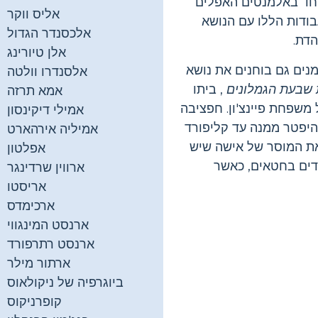
יוחד באלמנטים האפלים
אליס ווקר
בודות הללו עם הנושא
אלכסנדר הגדול
דת.
אלן טיורינג
מנים גם בוחנים את נושא
אלסנדרו וולטה
 שבעת הגמלונים
, ביתו
אמא תרזה
משפחת פיינצ'ון. חפציבה
אמילי דיקינסון
לים להיפטר ממנה עד קליפורד
אמיליה אירהארט
ת המוסר של אישה שיש
אפלטון
רדים בחטאים, כאשר
ארווין שרדינגר
אריסטו
ארכימדס
ארנסט המינגווי
ארנסט רתרפורד
ארתור מילר
ביוגרפיה של ניקולאוס
קופרניקוס