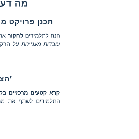
מה דעת
תכנן פרויקט מח
הנח לתלמידים
לחקור
את ח
עובדות מעניינות
על הרקע 
הצע קריאה אינטראקטיבית של ‘האות האדומה’
קרא קטעים מרכזיים בק
התלמידים לשתף את מ