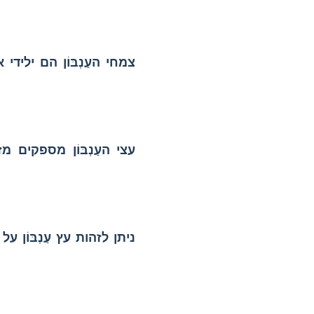
צמחי העַנְבּוֹן
הם ילידי א
עצי העַנְבּוֹן
מספקים מזון
ניתן לזהות עץ עַנְבּוֹן 