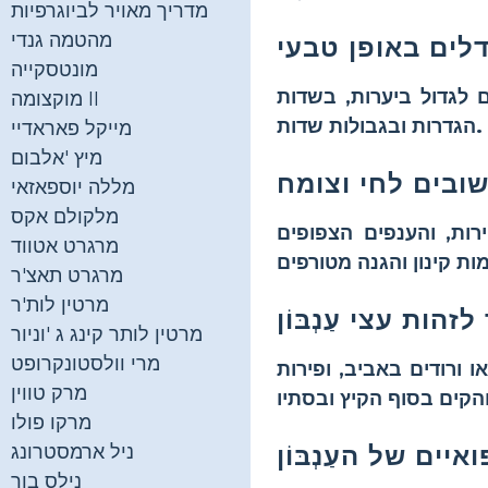
מדריך מאויר לביוגרפיות
מהטמה גנדי
מונטסקייה
ם לגדול ביערות, בשדות
מוקצומה II
הגדרות ובגבולות שדות.
מייקל פאראדיי
מיץ 'אלבום
מללה יוספאזאי
מלקולם אקס
רות, והענפים הצפופים
מרגרט אטווד
מרגרט תאצ'ר
מרטין לות'ר
מרטין לותר קינג ג 'וניור
מרי וולסטונקרופט
או ורודים באביב, ופירות
מרק טווין
מרקו פולו
ניל ארמסטרונג
נילס בור