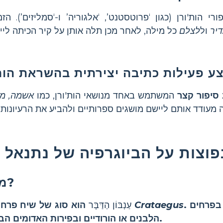
רי הות'ורן (כגון ‘פרוטסטנט’, ‘אלגוריה’ ו-‘סמליזים’). הז
יר
ול
לצלם
ע פעילות כתיבה יצירתית בהשראת הות'
סיפור קצר
המשתמש באחד מנושאי הות'ורן, כמו
אשמה, מס
וצות על הביוגרפיה של נתנאל ה
מה זה עַנְבּוֹן הַדַּבָּר?
. הוא ידוע בזניו הקוצניים, בפרחים
Crataegus
הוא סוג של שיח פרחוני או עץ קטן השייך למין
עַנְבּוֹן הַדַּבָּר
הלבנים או הורודיים ובפירות האדומים הבוהקים הנקראים עַנְבּוֹנִים.