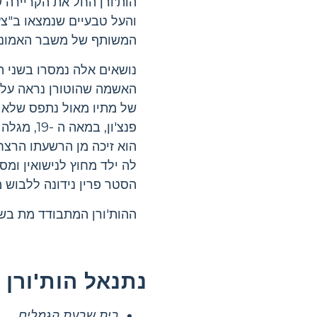
הות'ורן החל את הקריירה 
והעל טבעיים שנמצאו ב"צע
המשותף של משבר האמונה 
נושאים אלה נמסרו בשני ה
האשמה שהוטורן נראה על 
של מתיו מאול נתפס שלא ב
פנצ'ון, 
הוא זיכה מן הרשעתו הרצ
לה ילד מחוץ לנישואין ומ
הסטר פרין נידונה ללבוש מכתב אדום "A" עבור "נואף"
ההות'ורן המתבודד מת בשנת
נתנאל הות'ורן
בית שבעת הגמלים