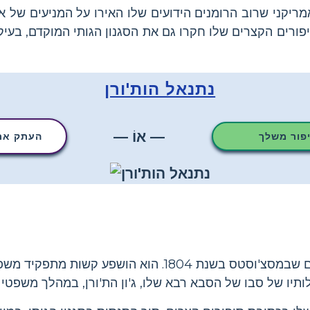
מריקני שרוב הרומנים הידועים שלו האירו על המניעים של אב
ורים הקצרים שלו חקרו גם את הסגנון הגותי המוקדם, בעי
נתנאל הות'ורן
— אוֹ —
יפור משלך
העתק את 
נתנאל הות'ורן נולד בסאלם שבמסצ'וסטס בשנת 1804. הוא 
ותיו של סבו של הסבא רבא שלו, ג'ון הת'ורן, במהלך משפטי 