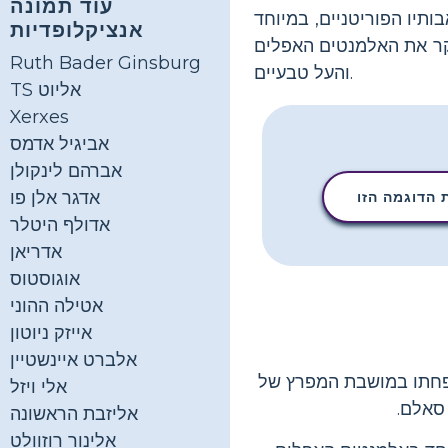
עוד תמונה
ותיו הפוריטניים, במיוחד
אנציקלופדיות
קר את האלמנטים האפלים
Ruth Bader Ginsburg
והעל טבעיים.
TS אליוט
Xerxes
אביגיל אדמס
אברהם לינקולן
אדגר אלן פו
הדוגמה הזו
אדולף היטלר
אדריאן
אוגוסטוס
אטילה ההוני
אייזק ניוטון
אלברט איינשטיין
הושפע קשות מתפקיד משפחתו במושבת המפרץ של
אלי ויזל
סאלם.
אליזבת הראשונה
אלינור רוזוולט