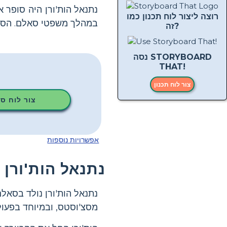
נתנאל הות'ורן היה סופר א
רוצה ליצור לוח תכנון כמו
במהלך משפטי סאלם. הסיפ
זה?
נסה STORYBOARD
THAT!
צור לוח תכנון
צור לוח ס
אפשרויות נוספות
נתנאל הות'ורן
מסצ'וסטס, ובמיוחד בפעול