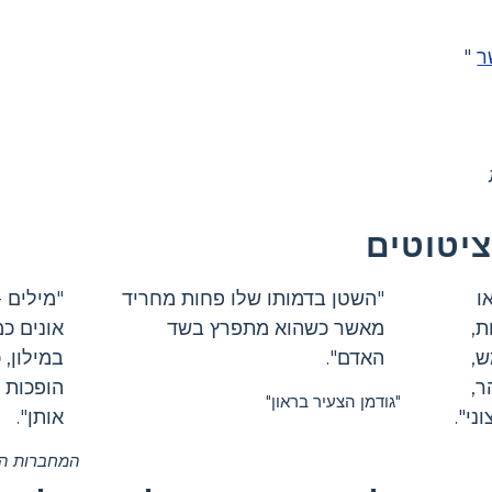
ר
"
ציטוטים
ו
"השטן בדמותו שלו פחות מחריד
"מילים 
ת,
מאשר כשהוא מתפרץ בשד
אונים כמ
ש,
האדם".
במילון, 
ר,
הופכות ב
"גודמן הצעיר בראון"
ני".
אותן".
המחברות הא