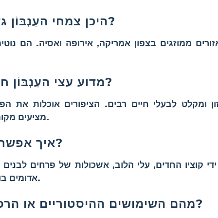
היכן צמחי העַנְבּוֹן גדלים באופן טבעי?
זורים ממוזגים בצפון אמריקה, אירופה ואסיה. הם נוטי
מדוע עצי העַנְבּוֹן חשובים לחי וצומח?
 ומקלט לבעלי חיים רבים. הציפורים אוכלות את הפי
מציעים מקומות קינון והגנה מטורפים.
איך אפשר לזהות עצי עַנְבּוֹן?
על ידי קוציו החדים, עלי הלוב, אשכולות של פרחים לבנים 
אדומים בוהקים בסוף הקיץ ובסתיו.
מהם השימושים ההיסטוריים או הרפואיים של העַנְבּוֹן?