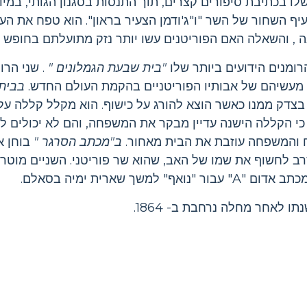
שלו בכתיבת סיפורים קצרים, תוך התנסות בסגנון הגותי, במ
יף השחור של השר "ו"ג'ודמן הצעיר בראון". הוא טפח את הע
, והשאלה האם הפוריטנים עשו יותר נזק מתועלתם בחופש ה
רומנים הידועים ביותר שלו
"בית שבעת הגמלונים
"
. שני הרו
מעשיהם של אבותיו הפוריטניים בהקמת העולם החדש.
בבית
צדק ממנו כאשר הוצא להורג על כישוף. הוא מקלל קללה על 
במאה ה -19, מגלה כי הקללה הישנה עדיין מבקר את המשפחה, והם לא יכו
ח והמשפחה עוזבת את הבית מאחור.
ב"מכתב הסרגר "
בוחן א
סרב לחשוף את שמו של האב, שהוא שר פוריטני. השניים מוט
 למשך שארית ימיה בסאלם.
ו לאחר מחלה נרחבת ב- 1864.