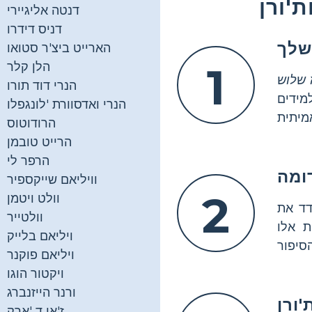
'ורן
דנטה אליגיירי
דניס דידרו
 שלך
הארייט ביצ'ר סטואו
1
הלן קלר
א
שלוש
הנרי דוד תורו
מידים
הנרי ואדסוורת 'לונגפלו
הרודוטוס
הרייט טובמן
הרפר לי
וויליאם שייקספיר
2
וולט ויטמן
דד את
וולטייר
 אלו
ויליאם בלייק
ויליאם פוקנר
ויקטור הוגו
ורנר הייזנברג
'ורן
ז'אן ד 'ארק