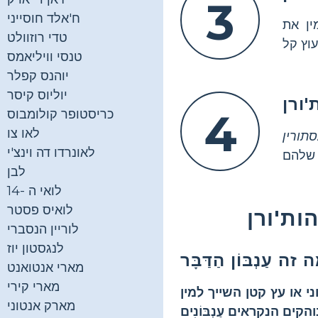
3
ח'אלד חוסייני
מין את
טדי רוזוולט
טנסי וויליאמס
יוהנס קפלר
יוליוס קיסר
ורן
4
כריסטופר קולומבוס
לאו צו
תורין
לאונרדו דה וינצ'י
לבן
לואי ה -14
לואיס פסטר
ות'ורן
לוריין הנסברי
לנגסטון יוז
מארי אנטואנט
מארי קירי
מארק אנטוני