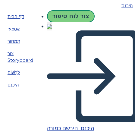
היכנס
צור לוח סיפור
דף הבית
אֶמְצָעִי
תמחור
צור
Storyboard
לִרְשׁוֹם
היכנס
היכנס
הירשם כמורה