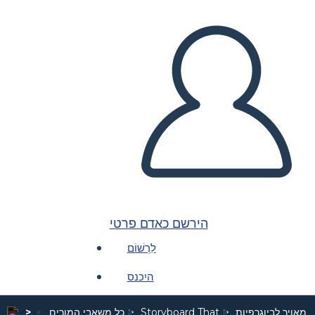
הירשם כאדם פרטי
לִרְשׁוֹם
היכנס
 מאויר לביוגרפיות
Storyboard That
כל משאבי המורים