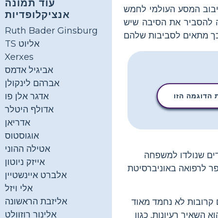
עוד תמונה
סיבוב המסע העולמי לחמש
אנציקלופדיות
לה להסביר את הסיבה שיש
Ruth Bader Ginsburg
TS אליוט
Xerxes
אביגיל אדמס
אברהם לינקולן
אדגר אלן פו
הדוגמה הזו
אדולף היטלר
אדריאן
אוגוסטוס
אטילה ההוני
1. הוא היה אחד מששת הילדים שנולדו למשפחה
אייזק ניוטון
פר לרפואה באוניברסיטת
אלברט איינשטיין
אלי ויזל
אליזבת הראשונה
ם קרובות לא נחמד מאוד
אלינור רוזוולט
א השאיר רעיונות, כגון