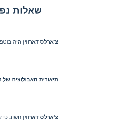
שאלות נפוצ
צ'ארלס דארווין
היה בוטנא
תיאורית האבולוציה של דא
צ'ארלס דארווין
חשוב כי ע