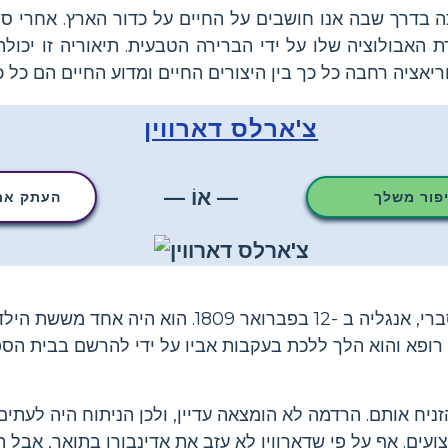
כה בדרך שבה אנו חושבים על החיים על כדור הארץ. אחרי 
רת האבולוציה שלו על ידי הברירה הטבעית. תיאוריה זו יכו
צ'ארלס דארווין
— אוֹ —
יפור משלך
העתק את 
צ'ארלס דרווין נולד בשרוסברי, אנגליה ב -12 בפברואר 809
יה רופא והוא הלך ללכת בעקבות אביו על ידי להרשם בבית הס
והזניח אותם. הרדמה לא הומצאה עדיין, ולכן הניתוח היה לעתי
עים. אף על פי שדארווין לא עזב את אדינבורו בתואר, אבל הו