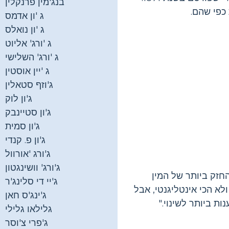
בנג'מין פרנקלין
 כפי שהם.
ג 'ון אדמס
ג 'ון נואלס
ג 'ורג' אליוט
ג 'ורג' השלישי
ג 'יין אוסטין
ג'וזף סטאלין
ג'ון לוק
ג'ון סטיינבק
ג'ון סמית
ג'ון פ. קנדי
ג'ורג 'אורוול
ג'ורג' וושינגטון
החזק ביותר של המין
ג'יי די סלינג'ר
לא הכי אינטליגנטי, אבל
ג'ינג'ס חאן
ות ביותר לשינוי."
גלילאו גלילי
ג'פרי צ'וסר