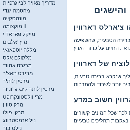
מדריך מאויר לביוגרפיות
 והישגים
מהטמה גנדי
מונטסקייה
מוקצומה II
מייקל פאראדיי
הברירה הטבעית, שהשפיעה
מיץ 'אלבום
מללה יוספאזאי
מלקולם אקס
מרגרט אטווד
מרגרט תאצ'ר
יך שנקרא ברירה טבעית,
מרטין לות'ר
מרטין לותר קינג ג 'וניור
מרי וולסטונקרופט
מרק טווין
מרקו פולו
 לכך שכל המינים קשורים
ניל ארמסטרונג
נילס בור