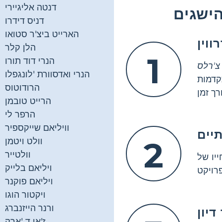
דנטה אליגיירי
הישגים
דניס דידרו
הארייט ביצ'ר סטואו
ווין
הלן קלר
1
הנרי דוד תורו
צ'רלס
הנרי ואדסוורת 'לונגפלו
קדמות
הרודוטוס
הרייט טובמן
הרפר לי
וויליאם שייקספיר
יים
2
וולט ויטמן
וולטייר
יו של
ויליאם בלייק
ויליאם פוקנר
ויקטור הוגו
ורנר הייזנברג
יון
ז'אן ד 'ארק