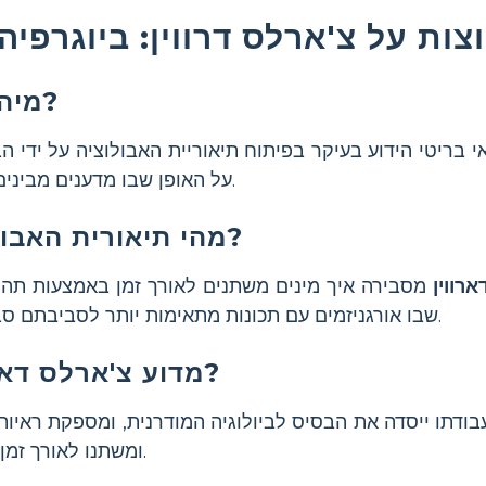
ות על צ'ארלס דרווין: ביוגרפיה
מיהו צ'ארלס דארווין?
י בריטי הידוע בעיקר בפיתוח תיאוריית האבולוציה על ידי 
על האופן שבו מדענים מבינים את החיים על כדור הארץ.
מהי תיאורית האבולוציה של דארווין?
רווין
מסבירה איך מינים משתנים לאורך זמן באמצעות תהל
שבו אורגניזמים עם תכונות מתאימות יותר לסביבתם סביר יותר לשרוד ולהתרבות.
מדוע צ'ארלס דארווין חשוב במדע?
בודתו ייסדה את הבסיס לביולוגיה המודרנית, ומספקת ראיות
ומשתנו לאורך זמן בעקבות תהליכים טבעיים.