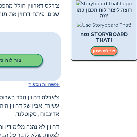
צ'רלס דארווין חולל מהפ
רוצה ליצור לוח תכנון כמו
שנים, פיתח דרווין את תו
זה?
וריאציה רחבה כל כך בין היצורים החיים ומדוע החיים הם כל כך מתאים לסביבות שלהם.
נסה STORYBOARD
THAT!
צור לוח תכנון
צור לוח ס
אפשרויות נוספות
עשירה. אביו של דרווין ה
אדינבורו, סקוטלנד.
דרווין לא נהנה מלימודיו 
לצפות, שלא לדבר על הביצו