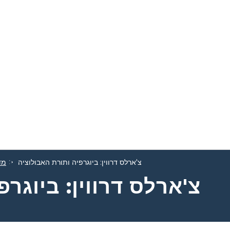
צ'ארלס דרווין: ביוגרפיה ותורת האבולוציה
מד
צ'ארלס דרווין: ביוגר