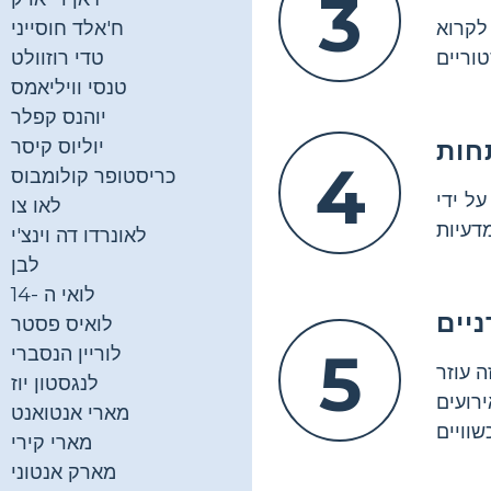
3
לקרוא
ח'אלד חוסייני
טדי רוזוולט
טנסי וויליאמס
יוהנס קפלר
חות
יוליוס קיסר
4
כריסטופר קולומבוס
ל ידי
לאו צו
לאונרדו דה וינצ'י
לבן
לואי ה -14
יים
לואיס פסטר
5
לוריין הנסברי
ה עוזר
לנגסטון יוז
רועים
מארי אנטואנט
מארי קירי
מארק אנטוני