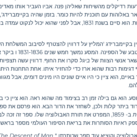
ות רדיקלים מהשיחות שאליהן פנה. אביו העביר אותו מאדינב
ר באלוהות עם תוכנית להיות כומר. בזמן שהיה בקיימברידג', הי
נהג לטייל ולהוציא חיפושיות. הוא סיים בשנת 1831, אבל לפני שהוא
 בקיימברידג 'המליץ ​​על דרווין להצטרף לסיבוב המשלחת ה
הטבע של הספינה. המס
שאר אנשי הצוות של
ביגל
סקרו את החוף. דרווין עשה תצפיות 
דגימות רבות שהוא ארז כדי להחזיר איתו. אחת התחנות הית
איים, הוא ציין כי היו איים שונים היו מינים דומים, אבל מגו
הם.
. הוא גם בילה זמן רב בצימוד מה שהוא ראה. הוא ציין כי ב
ד ביתר קלות ולכן, לשחזר את הדור הבא. הוא פרסם את ספ
ת
ב- 1859, המפרט את תורת האבולוציה שלו. ספר זה זכה 
ספק ראיות הסותרות את בריאת הסיפור העולמי מספר בראשי
בולוציה והוציא עוד ספר שכותרתו "
The Descent of Man"