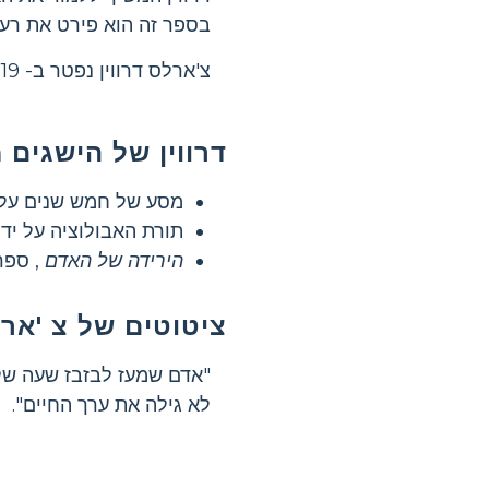
בספר זה הוא פירט את רעיו
צ'ארלס דרווין נפטר ב- 19 באפריל 1882 ונקבר במנזר וסטמינסטר בלונדון, אנגליה.
דרווין של הישגים 
מסע של חמש שנים על 
תורת האבולוציה על יד
הירידה של האדם
, ספר
ציטוטים של צ 'ארל
"אדם שמעז לבזבז שעה של
לא גילה את ערך החיים".