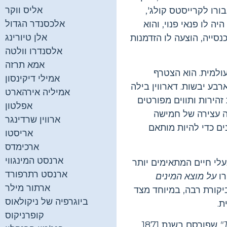
אליס ווקר
ורו לקרייסטס קולג',
אלכסנדר הגדול
ה לו פנאי פנוי, והוא
אלן טיורינג
 יכול לנקוט עמדה בכנסייה, הוצעה לו הזדמנות
אלסנדרו וולטה
אמא תרזה
עולמית. הוא הצטרף
אמילי דיקינסון
ע נמשך חמש שנים 1831-1836 ו ביקר ארבע יבשות. דארווין בילה
אמיליה אירהארט
זהירות ותווים מפורטים
אפלטון
ה עצירה של חמישה
ארווין שרדינגר
ונים כדי להיות מותאם
אריסטו
ארכימדס
ארנסט המינגווי
עלי חיים המתאימים יותר
ארנסט רתרפורד
רו
על מוצא המינים
ארתור מילר
לביקורת רבה, במיוחד מצד
ביוגרפיה של ניקולאוס
ת.
קופרניקוס
שפורסם בשנת 1871.