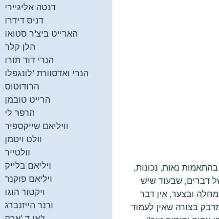
דנטה אליגיירי
דניס דידרו
הארייט ביצ'ר סטואו
הלן קלר
הנרי דוד תורו
הנרי ואדסוורת 'לונגפלו
הרודוטוס
הרייט טובמן
הרפר לי
וויליאם שייקספיר
וולט ויטמן
וולטייר
ויליאם בלייק
התאמות נאות, נכונות,
ויליאם פוקנר
של דברים, שבעוד שיש
ויקטור הוגו
חלה ובצער, אין דבר
ורנר הייזנברג
דבק בצורה שאין לעמוד
ז'אן ד 'ארק