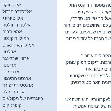
אליס ווקר
ה מספריו. דיקנס החל
אלכסנדר הגדול
קוויק
.
פיקוויק
היה
אלן טיורינג
וליבר טוויסט
סדרתי,
אלסנדרו וולטה
 כפי שחושבים רבים, הוא
אמא תרזה
ים או שבועיים, ולעתים
אמילי דיקינסון
שך הכרה כל עוד הציבור
אמיליה אירהארט
אפלטון
מקבילים ארוכים
ארווין שרדינגר
רבות, דיקנס הפיק עומק
אריסטו
ויים לבקר את
ארכימדס
ל דיקנס. כמו שקספיר,
ארנסט המינגווי
ונית האריסטוקרטית;
ארנסט רתרפורד
ארתור מילר
ביוגרפיה של ניקולאוס
עקרונותיו, הוא השתמש
קופרניקוס
של הגינות אנושית.