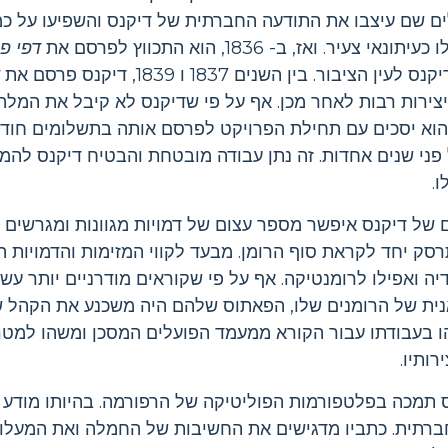
ים שם עיצבו את התודעה החברתית של דיקנס והשפיעו על כמ
. ואז, ב- 1836, הוא התכווץ לפרסם את
דפי פי
ור. בין השנים 1837 ו 1839, דיקנס פרסם את
א
צירות רבות לאחר מכן. אף על פי שדיקנס לא קיבל את המלה,
וא יסכים עם תחילת הפרויקט לפרסם אותה בתשלומים חודשי
 פני שנים אחדות. זה נתן עבודה מובטחת והבטיח דיקנס להמ
.
ם של דיקנס איפשר מספר עצום של דמויות מגוונות ומגרשים 
סק יחד לקראת סוף הרומן. מבעד לקווי המזימות והדמויות ה
יה ואפילו לרומנטיקה. אף על פי שקוראים מודרניים יותר עש
נית של הרומנים שלו, הפאתוס שלהם היה משכנע את הקהל ש
ו בעבודתו עבור הקורא ממעמד הפועלים המסכן ומשהו למטר
ותיו.
תמכה בפלטפורמות הפוליטיקה של הרפורמה. בהיותו מודע ל
רתית. כתביו מדגישים את החשיבות של החמלה ואת המעלות 