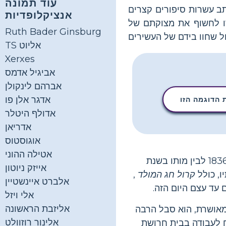
עוד תמונה
קופה הוויקטוריאנית. הוא פרסם כמעט 20 רומנים וכתב עשרות סיפורים קצרים
אנציקלופדיות
יסו לחשוף את מצוקתם של
Ruth Bader Ginsburg
TS אליוט
Xerxes
אביגיל אדמס
אברהם לינקולן
אדגר אלן פו
הדוגמה הזו
אדולף היטלר
אדריאן
אוגוסטוס
אטילה ההוני
צ'רלס דיקנס הוא אולי הסופר הוויקטוריאני המפורסם ביותר בעולם דובר האנגלית. בין 1836 לבין מותו בשנת
אייזק ניוטון
קרול חג המולד
,
אלברט איינשטיין
 עד עצם היום הזה.
אלי ויזל
אליזבת הראשונה
ותו המוקדמת היתה מאושרת, הוא סבל הרבה
אלינור רוזוולט
 לעבודה בבית חרושת