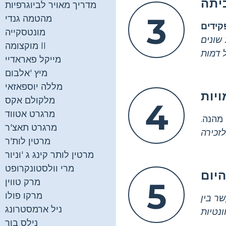
יתה
מדריך מאויר לביוגרפיות
3
מהטמה גנדי
ידים
מונטסקייה
שונים
מוקצומה II
מייקל פאראדיי
מיץ 'אלבום
מללה יוספאזאי
יות
מלקולם אקס
4
מרגרט אטווד
מהנה.
מרגרט תאצ'ר
מרטין לות'ר
מרטין לותר קינג ג 'וניור
מרי וולסטונקרופט
יום
5
מרק טווין
מרקו פולו
ר בין
ניל ארמסטרונג
נילס בור