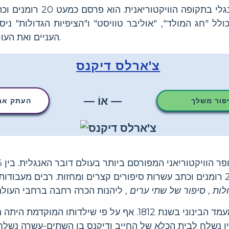
צ'רלס דיקנס היה סופר אנגלי בת
 כולל "חג המולד", "אוליבר טוויסט" ו"הציפיות הגדולות" נ
העניים ואת העוול שחוו בידם של העשירים.
צ'ארלס דיקנס
— אוֹ —
יפור משלך
העתק את 
לות
,
סיפור של שתי ערים
, ליהנות הכרה רחבה ברחבי העולם
דיקנס נולד למשפחה מהמעמד הבינוני בשנת 1812. אף על פי שילד
ו נשלח לבית הכלא של החייב ודיקנס בן השתים-עשרה נשלח