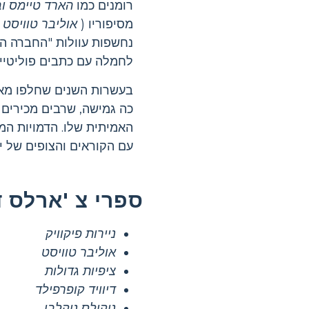
רומנים כמו
הארד טיימס
וב
מסיפוריו (
אוליבר טוויסט
,
נחשפות עוולות "החברה ה
לחמלה עם כתבים פוליטיים
בעשרות השנים שחלפו מאז 
כה גמישה, שרבים מכירים א
האמיתית שלו. הדמויות המ
עם הקוראים והצופים של ימ
ספרי צ 'ארלס 
ניירות פיקוויק
אוליבר טוויסט
ציפיות גדולות
דיוויד קופרפילד
ניקולס ניקלבי