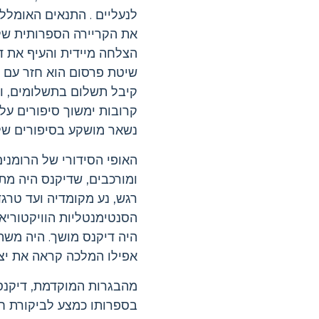
לנעליים . התנאים האומלל
את הקריירה הספרותית שלו כעיתונאי צעיר
הצלחה מיידית והעיף את דיקנס לעין הציב
שיטת פרסום הוא חזר עם י
קיבל תשלום בתשלומים, וה
קרובות ימשוך סיפורים על
נשאר מושקע בסיפורים שלו
האופי הסידורי של הרומני
ומורכבים, שדיקנס היה מתר
רגש, נע מקומדיה ועד טרגד
הסנטימנטליות הוויקטוריא
היה דיקנס מושך. היה משה
אפילו המלכה קראה את יציר
מהבגרות המוקדמת, דיקנס 
בספרותו כמצע לביקורת חב