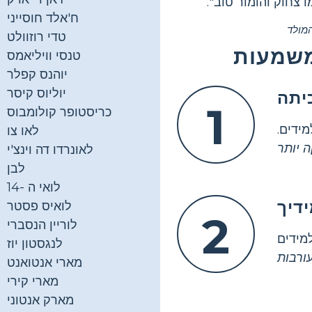
ו צחוק והומור טוב".
ח'אלד חוסייני
מולד
טדי רוזוולט
משמעות
טנסי וויליאמס
יוהנס קפלר
יוליוס קיסר
יתה
1
כריסטופר קולומבוס
מידים.
לאו צו
לאונרדו דה וינצ'י
לבן
לואי ה -14
דיך
לואיס פסטר
2
לוריין הנסברי
מידים
לנגסטון יוז
מארי אנטואנט
מארי קירי
מארק אנטוני