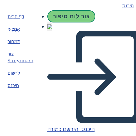
היכנס
צור לוח סיפור
דף הבית
אֶמְצָעִי
תמחור
צור
Storyboard
לִרְשׁוֹם
היכנס
היכנס
הירשם כמורה