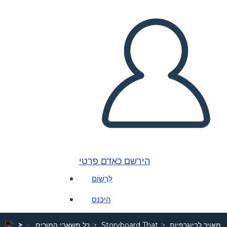
הירשם כאדם פרטי
לִרְשׁוֹם
היכנס
 מאויר לביוגרפיות
Storyboard That
כל משאבי המורים