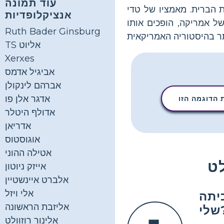
עוד תמונה
, סופר ואיכות הסביבה, ושימש כנשיא ה -26 של ארצות הברית. מאמציו של טדי
אנציקלופדיות
של אמריקה, הופכים אותו
Ruth Bader Ginsburg
TS אליוט
Xerxes
אביגיל אדמס
אברהם לינקולן
אדגר אלן פו
הדוגמה הזו
אדולף היטלר
אדריאן
אוגוסטוס
אטילה ההוני
אייזק ניוטון
אלברט איינשטיין
אלי ויזל
יתה
אליזבת הראשונה
?
אלינור רוזוולט