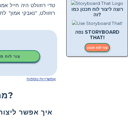
רוצה ליצור לוח תכנון כמו
רוזוולט, "נאבקי אמון" ל
זה?
נסה STORYBOARD
THAT!
צור לוח תכנון
צור לוח ס
אפשרויות נוספות
מה דעתך על מי היה תיאודור רוזוולט?
איך אפשר ליצור 