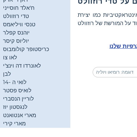
ח'אלד חוסייני
אינטראקטיביות כמו יצירת
טדי רוזוולט
טנסי וויליאמס
יוהנס קפלר
יוליוס קיסר
רפיות שלנו
כריסטופר קולומבוס
לאו צו
לאונרדו דה וינצ'י
לבן
לואי ה -14
לואיס פסטר
לוריין הנסברי
לנגסטון יוז
מארי אנטואנט
מארי קירי
מארק אנטוני