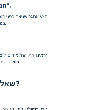
הנחה סימולציה של "קבלת החלטות נשיאותית".
הצע אתגר שניצב בפני רוזו
בפתרונות. זה מקדם חשיבה ביקורתית ואמפתיה למנהיגים ההיסטוריים.
הזמינו את התלמידים ליצ
רוזוולט. שיתוף העבודה שלהם עוזר לחזק את הלמידה ולפתח מיומנויות תקשורת.
שאלות נפוצות על מי היה תיאודור רוזוולט?
טדי רוזוולט