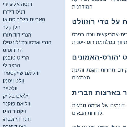
דנטה אליגיירי
המודרנית.
דניס דידרו
הארייט ביצ'ר סטואו
הלן קלר
ית-אמריקאית וזכה בפרס
הנרי דוד תורו
הנרי ואדסוורת 'לונגפלו
הרודוטוס
הרייט טובמן
הרפר לי
קידם תחרות הוגנת והגנת
וויליאם שייקספיר
הצרכנים.
וולט ויטמן
וולטייר
ויליאם בלייק
ויליאם פוקנר
י דונמים של אדמה טבעית
ויקטור הוגו
לדורות הבאים.
ורנר הייזנברג
ז'אן ד 'ארק