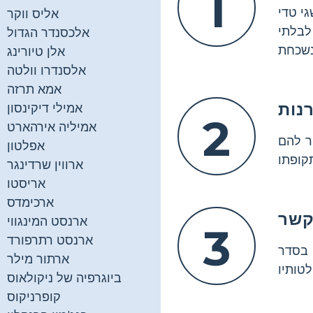
1
גי טדי
אליס ווקר
לבלתי
אלכסנדר הגדול
אלן טיורינג
אלסנדרו וולטה
אמא תרזה
אמילי דיקינסון
2
אמיליה אירהארט
ר להם
אפלטון
ארווין שרדינגר
אריסטו
ארכימדס
ארנסט המינגווי
3
ארנסט רתרפורד
 בסדר
ארתור מילר
ביוגרפיה של ניקולאוס
קופרניקוס