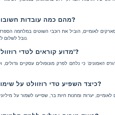
מהם כמה עובדות חשובות על טדי רוזוולט?
פארקים לאומיים, הוביל את רוכבי השוטים במלחמה הספרד
נובל לשלום לתיווך במלחמת רוסו-יפנית.
מדוע קוראים לטדי רוזוולט 'הורס-האמונים'?
הורס האמונים'
כי נלחם לפרק מונופולים עסקיים גדולים, ו
כיצד השפיע טדי רוזוולט על שימור בארצות הברית?
אומיים, יערות ומחנות חיות בר, שסייעו לשמור על מיליונ