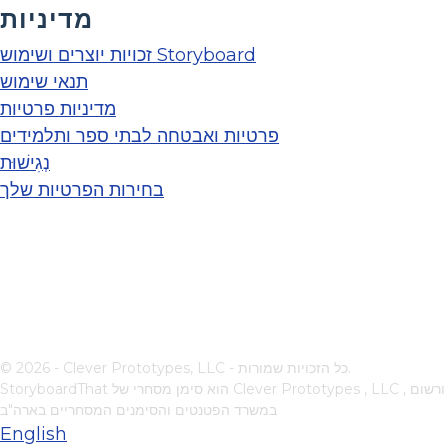
מדיניות
זכויות יוצרים ושימוש Storyboard
תנאי שימוש
מדיניות פרטיות
פרטיות ואבטחה לבתי ספר ותלמידים
נְגִישׁוּת
בחירות הפרטיות שלך
© 2026 - Clever Prototypes, LLC - כל הזכויות שמורות.
, ורשום
Clever Prototypes , LLC
StoryboardThat הוא סימן מסחרי של
במשרד הפטנטים והסימנים המסחריים בארה"ב
English