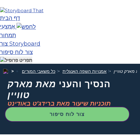
דף הבית
אֶמְצָעִי
תמחור
צור Storyboard
צור לוח סיפור
 מארק טוויין
אמנויות השפה האנגלית
כל משאבי המורים
הנסיך והעני
מאת מארק
טוויין
תוכניות שיעור מאת ברידג'ט באודינט
צור לוח סיפור