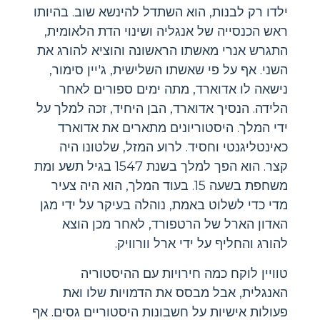
ילדו רק לבנות, הוא השתדל להינשא שוב. בהיותו
ראש הכנסייה של אנגליה ושינוי הדת הלאומית,
התגרש אנרי מאשתו הראשונה והוציא להורג את
השני. אף על פי שאשתו השלישית, ג'יין סימור,
נישאה לו אדוארד, מתה ימים ספורים לאחר
הלידה. הנסיך אדוארד, הבן היחיד, זכה למלך על
ידי המלך. היסטוריונים מתארים את אדוארד
כאינטליגנטי וחסיד. לרוע המזל, שלטונו היה
קצר. הוא הפך למלך בשנת 1547 בגיל תשע ומת
משחפת בשעה 15. בעוד המלך, הוא היה צעיר
מדי כדי לשלוט באמת, נוהלה בעיקר על ידי מגן
האדון הארל של הרטפורד, לאחר מכן הוצא
להורג והחליף על ידי ארל וורוויק.
טוויין לוקח כמה חירויות עם ההיסטוריה
האנגלית, אבל מבסס את הדמויות שלו ואת
פעולות אישיות על חשבונות היסטוריים גסים. אף