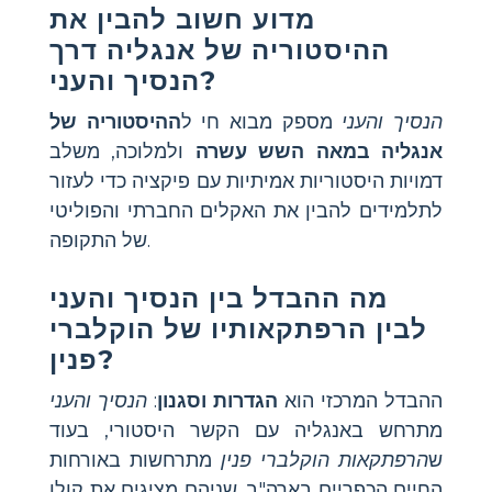
מדוע חשוב להבין את
ההיסטוריה של אנגליה דרך
הנסיך והעני?
הנסיך והעני
מספק מבוא חי ל
ההיסטוריה של
אנגליה במאה השש עשרה
ולמלוכה, משלב
דמויות היסטוריות אמיתיות עם פיקציה כדי לעזור
לתלמידים להבין את האקלים החברתי והפוליטי
של התקופה.
מה ההבדל בין הנסיך והעני
לבין הרפתקאותיו של הוקלברי
פנין?
ההבדל המרכזי הוא
הגדרות וסגנון
:
הנסיך והעני
מתרחש באנגליה עם הקשר היסטורי, בעוד
ש
הרפתקאות הוקלברי פנין
מתרחשות באורחות
החיים הכפריים בארה"ב. שניהם מציגים את קולו