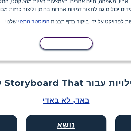
: אביו, משפחה, חיים אחרים. באמצעות ראיות מהטקסט, התלמ
דים יכולים גם לחפור דמויות אחרות ברומן וליצור כרזות מ
ת לפרויקט על ידי ביקור בדף תבנית
הפוסטר הרצוי
שלנו!
העתקת פעילות
Storyboard  פעילויות עבור
באד, לא באדי
נושא