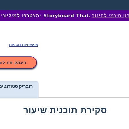
ן חינמי לחינוך
הצטרפו למיליוני מחנכים ב- Storyboard That.
אפשרויות נוספות
העתק את לוח
רובריק סטודנטים
סקירת תוכנית שיעור