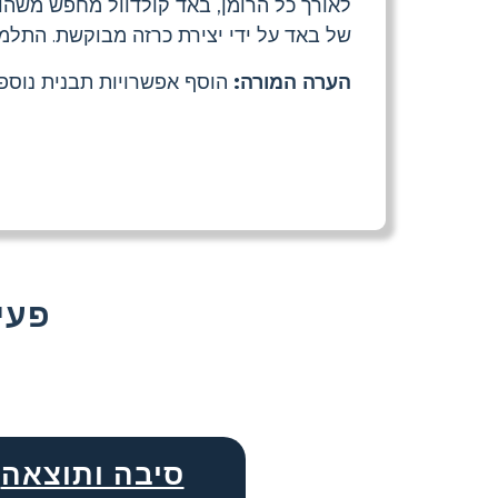
לאורך כל הרומן, באד קולדוול מחפש משהו
של באד על ידי יצירת כרזה מבוקשת. התלמי
הערה המורה:
הוסף אפשרויות תבנית נוספו
עוד That
סיבה ותוצאה