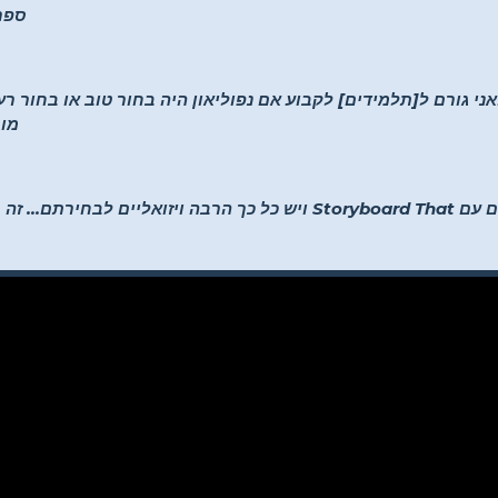
–K-5
ואני גורם ל[תלמידים] לקבוע אם נפוליאון היה בחור טוב או בחור ר
-מו
"תלמידים יכולים להיות יצירתיים עם Storyboard That ויש כל כך הרבה ויזוא