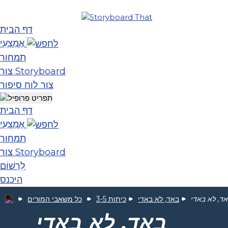
דף הבית
אֶמְצָעִי
תמחור
צור Storyboard
צור לוח סיפור
דף הבית
אֶמְצָעִי
תמחור
צור Storyboard
לִרְשׁוֹם
היכנס
ד, לא באדי
באד, לא באדי
כיתות 3-5
כל משאבי המורים
באד, לא באדי