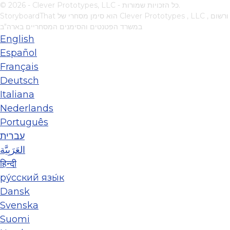
© 2026 - Clever Prototypes, LLC - כל הזכויות שמורות.
, ורשום
Clever Prototypes , LLC
StoryboardThat הוא סימן מסחרי של
במשרד הפטנטים והסימנים המסחריים בארה"ב
English
Español
Français
Deutsch
Italiana
Nederlands
Português
עברית
العَرَبِيَّة
हिन्दी
ру́сский язы́к
Dansk
Svenska
Suomi