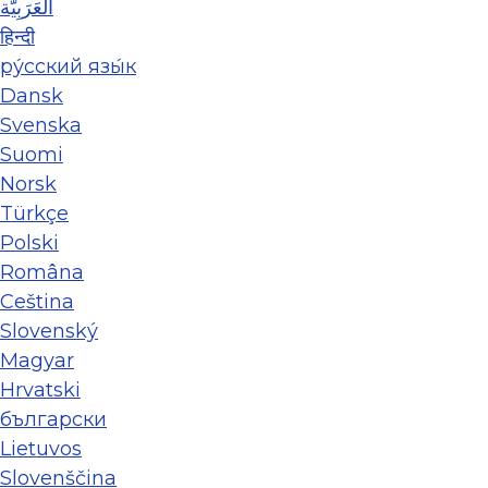
العَرَبِيَّة
हिन्दी
ру́сский язы́к
Dansk
Svenska
Suomi
Norsk
Türkçe
Polski
Româna
Ceština
Slovenský
Magyar
Hrvatski
български
Lietuvos
Slovenščina