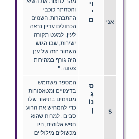
מהר לחצות את השיא
וי
והסתתר כוכבי
י
ההתבהרות. השמים
ם
אני
הכחולים עדיין נראה
לעין, למעט תקורה
ישירות, שבו הגוש
השחור הזה של ענן
היה גורף במהירות
צפונה. "
המספר משתמש
סִ
בדימויים ומטאפורות
גְ
מסוימים בתיאור שלו
נוֹ
כדי להמחיש את הרוע
ן
S
סביבו. למרות שהוא
חפש אלוהים, היו
מכשולים מילוליים