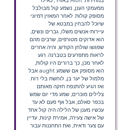
במהירות. Aloft באוויר, כאילו
ממעמקי הענן, נשמע קול מבולבל
מסופק קולות. לאחר המאזין דמיוני
שיוכל להבחין במבטא של
עיירות-אנשים משלו, גברים ונשים,
הוא אדוקים מטורפים, שרבים מהם
שפגשו שולחן הקודש, והיה אחרים
לראות מתפרעים בטברנה. רגע
לאחר מכן, כך ברורים היו קולות,
הוא מסופק אם ששמע aught אבל
מלמול של יער בן, לוחשת בלי רוח.
ואז הגיע להתנפח חזקה מאותם
צלילים מוכרים, שמע מדי יום שמש
בכפר סאלם, אבל אף פעם לא עד
עכשיו מענן של הלילה היה קול אחד
של אישה צעירה, אמירת קינות, עדיין
עם צער ודאית, ואת התחננות עבור