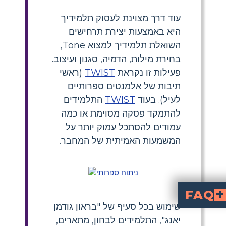
עוד דרך מצוינת לעסוק תלמידיך
היא באמצעות יצירת תרחישים
השואלת תלמידיך למצוא Tone,
בחירת מילות, הדמיה, סגנון ועיצוב.
פעילות זו נקראת
TWIST
(ראשי
תיבות של אלמנטים ספרותיים
לעיל). בעוד
TWIST
התלמידים
להתמקד פסקה מסוימת או כמה
עמודים להסתכל עמוק יותר על
המשמעות האמיתית של המחבר.
FAQ
שימוש בכל סעיף של "בראון גודמן
. השתמשו בתובנות אלה לדיון במשמעות העמוקה יותר של הסיפור.
פעילות TWIST?
אנליזת
Young Goodman Brown"?
הם דוגמאות לדימויים ב"Young Goodman Brown"?
ב"Young Goodman Brown"?
יאנג", התלמידים לבחון, מתארים,