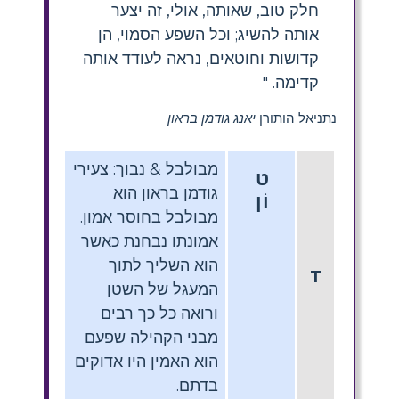
חלק טוב, שאותה, אולי, זה יצער
אותה להשיג; וכל השפע הסמוי, הן
קדושות וחוטאים, נראה לעודד אותה
קדימה. "
נתניאל הותורן
יאנג גודמן בראון
מבולבל & נבוך: צעירי
ט
גודמן בראון הוא
וֹן
מבולבל בחוסר אמון.
אמונתו נבחנת כאשר
הוא השליך לתוך
T
המעגל של השטן
ורואה כל כך רבים
מבני הקהילה שפעם
הוא האמין היו אדוקים
בדתם.