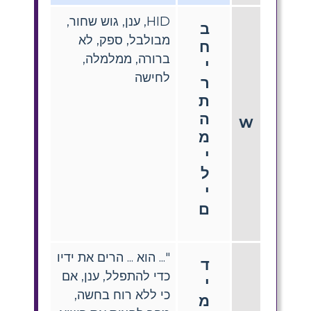
HID, ענן, גוש שחור,
ב
מבולבל, ספק, לא
ח
ברורה, ממלמלה,
י
לחישה
ר
ת
ה
W
מ
י
ל
י
ם
"... הוא ... הרים את ידיו
ד
כדי להתפלל, ענן, אם
י
כי ללא רוח בחשה,
מ