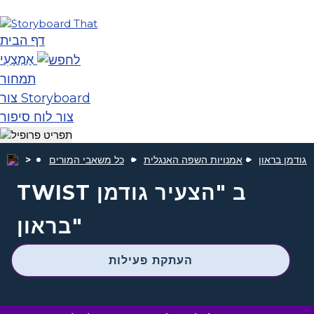
דף הבית
אֶמְצָעִי
תמחור
צור Storyboard
צור לוח סיפור
ג גודמן בראון
אמנויות השפה האנגלית
כל משאבי המורים
TWIST ב "הצעיר גודמן
בראון"
העתקת פעילות