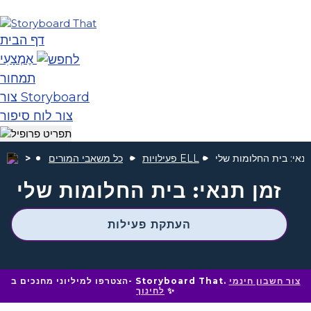
דף הבית
אֶמְצָעִי
תמחור
צור Storyboard
צור לוח סיפור
תנאי: בית החלומות שלי
פעילויות ELL
כל משאבי המורים
זמן תנאי: בית החלומות שלי
העתקת פעילות
צור חשבון חינמי
הצטרפו למיליוני מחנכים ב- Storyboard That.
✨
לחינוך