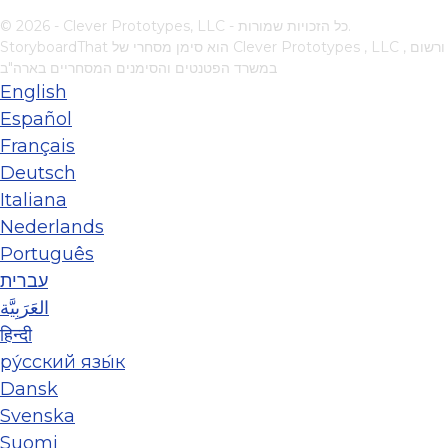
© 2026 - Clever Prototypes, LLC - כל הזכויות שמורות.
, ורשום
Clever Prototypes , LLC
StoryboardThat הוא סימן מסחרי של
במשרד הפטנטים והסימנים המסחריים בארה"ב
English
Español
Français
Deutsch
Italiana
Nederlands
Português
עברית
العَرَبِيَّة
हिन्दी
ру́сский язы́к
Dansk
Svenska
Suomi