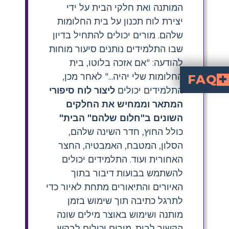
המותנה ואת חלקי הבית על ידי
יצירת לוח תכנון על בית החלומות
שלהם. מורים יכולים להתחיל בדיון
שבו התלמידים נותנים סיעור מוחות
להודעה: "אם אזכה בלוטו, בית
החלומות שלי יהיה..." לאחר מכן,
FAQ
התלמידים יכולים
ליצור לוח סיפורי
קניות. " כל סוג משרת מטרה ייחודית ומשמש בהתבסס על הסבירות ומסגרת הזמן של המצב הנדון.
דולה" מאפשרת ללומדים לחקור רעיונות דמיוניים תוך תרגול מבנה דקדוקי מפתח.
המתאר וממחיש את החלקים
השונים ב"חלום שלהם" הבית"
כולל החוץ, חדר השינה שלהם,
הסלון, המטבח, האמבטיה, החצר
האחורית ועוד. התלמידים יכולים
להשתמש בבועות דיבור בתוך
האיורים והתיאורים מתחת לאיור כדי
לתרגל כתיבה תוך שימוש בזמן
מותנה ושימוש באוצר מילים שונה
הקשור לבית. מורים יכולים לבקש