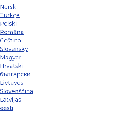
Norsk
Türkçe
Polski
Româna
Ceština
Slovenský
Magyar
Hrvatski
български
Lietuvos
Slovenščina
Latvijas
eesti