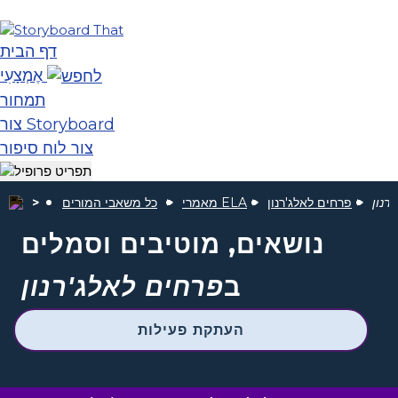
דף הבית
אֶמְצָעִי
תמחור
צור Storyboard
צור לוח סיפור
רנון
פרחים לאלג'רנון
מאמרי ELA
כל משאבי המורים
נושאים, מוטיבים וסמלים
ב
פרחים לאלג'רנון
העתקת פעילות