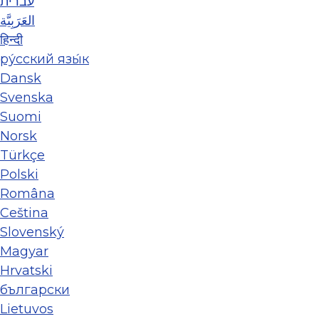
עברית
العَرَبِيَّة
हिन्दी
ру́сский язы́к
Dansk
Svenska
Suomi
Norsk
Türkçe
Polski
Româna
Ceština
Slovenský
Magyar
Hrvatski
български
Lietuvos