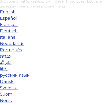
, ורשום
Clever Prototypes , LLC
StoryboardThat הוא סימן מסחרי של
במשרד הפטנטים והסימנים המסחריים בארה"ב
English
Español
Français
Deutsch
Italiana
Nederlands
Português
עברית
العَرَبِيَّة
हिन्दी
ру́сский язы́к
Dansk
Svenska
Suomi
Norsk