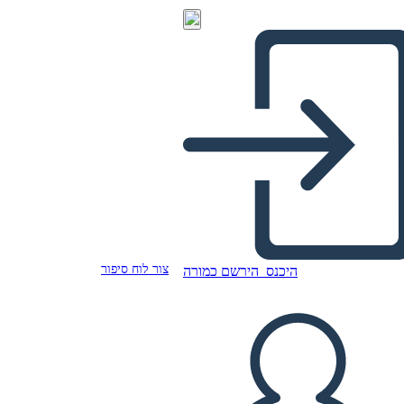
צור לוח סיפור
היכנס
הירשם כמורה