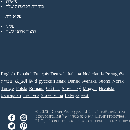
נְגִישׁוּת
בחירות הפרטיות שלך
על אודות
עלינו
תיצור איתנו קשר
English
Español
Français
Deutsch
Italiana
Nederlands
Português
Norsk
Suomi
Svenska
Dansk
ру́сский язы́к
हिन्दी
العَرَبِيَّة
עברית
Türkçe
Polski
Româna
Ceština
Slovenský
Magyar
Hrvatski
български
Lietuvos
Slovenščina
Latvijas
eesti
© 2026 - Clever Prototypes, LLC - כל הזכויות שמורות.
Clever Prototypes ,
StoryboardThat הוא סימן מסחרי של
 ורשום במשרד הפטנטים והסימנים המסחריים בארה"ב
LLC