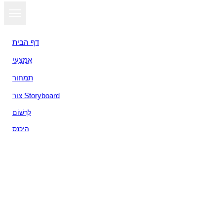
דף הבית
אֶמְצָעִי
תמחור
צור Storyboard
לִרְשׁוֹם
היכנס