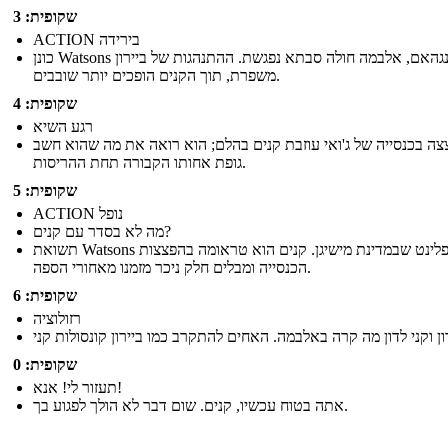
שקופית: 3
ACTION בירידה
כונן Watsons ברמינגהאם, אלבמה חולה סבתא נפגשת. ההתנהגות של ביירון
משפרת, תוך הקנים הופכים יותר שובבים.
שקופית: 4
רגע השיא
ה בכנסייה של ג'ואי עוזבת קנים בהלם; הוא רואה את מה שהוא חשב
גופת אחותו הקבורה תחת ההריסות.
שקופית: 5
ACTION נופל
מה לא בסדר עם קנים?
תשואת Watsons אל פלינט שבמדינת מישיגן. קנים הוא טראומה בהפצצות
הכנסייה ומבלים חלק ניכר מזמנו מאחורי הספה.
שקופית: 6
רזולוציה
שקופית: 0
תעזור לי! אנא!
אתה בטוח עכשיו, קנים. שום דבר לא הולך לפגוע בך.