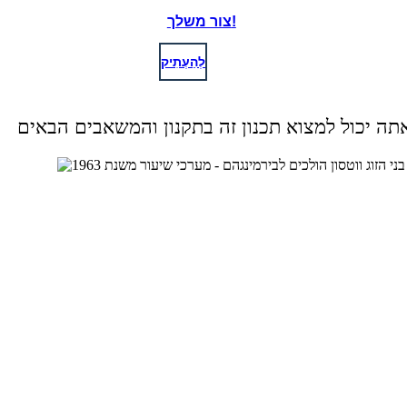
צור משלך!
לְהַעְתִיק