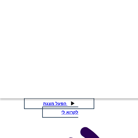
The Go Watsons ברמינגהאם
1963 מגרש תרשים
העתק את לוח התכנון הזה
ליצור לוח תכנון
העתק את לוח התכנון הזה
ליצור לוח תכנון
הפעל מצגת
לקרוא לי