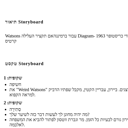
תיאור Storyboard
Watsons עבור ברמינגהאם תקציר העלילה Diagram- 1963 על ידי כריסטופר
קרטיס
טקסט Storyboard
שקופית: 1
חשיפה
את "Weird Watsons" מוצגים. ביירון, עבריין הקטין, מקבל שפתיו הדביק
למראה הקפוא.
שקופית: 2
סְתִירָה
מה יהיה מחונן לך לעשות דבר כזה לשיער שלך?
ירון גורם לבעיות כל הזמן. מר וגברת ווטסון לפתור להביא את המשפחה
לאלבמה.