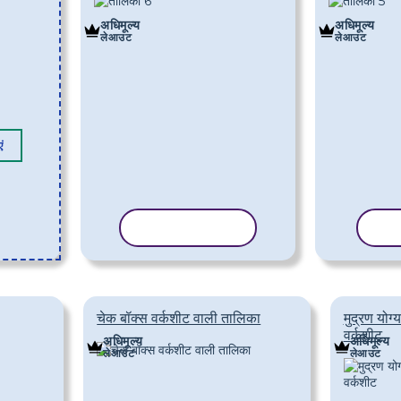
अधिमूल्य
अधिमूल्य
लेआउट
लेआउट
ं
टेम्पलेट कॉपी करें
टेम्
चेक बॉक्स वर्कशीट वाली तालिका
मुद्रण योग्
वर्कशीट
अधिमूल्य
अधिमूल्य
लेआउट
लेआउट