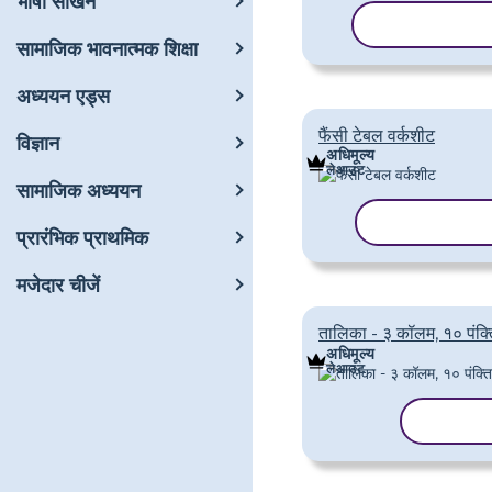
भाषा सीखने
टेम्पलेट कॉपी करे
सामाजिक भावनात्मक शिक्षा
अध्ययन एड्स
फैंसी टेबल वर्कशीट
विज्ञान
अधिमूल्य
लेआउट
सामाजिक अध्ययन
टेम्पलेट कॉपी कर
प्रारंभिक प्राथमिक
मजेदार चीजें
तालिका - ३ कॉलम, १० पंक्त
अधिमूल्य
लेआउट
टेम्पलेट क