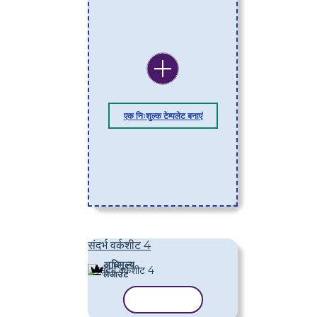
एक निःशुल्क टेम्पलेट बनाएं
संदर्भ वर्कशीट 4
अधिमूल्य
लेआउट
टेम्पलेट कॉपी करें