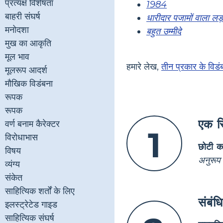
प्रत्यक्ष विशेषता
1984
बाहरी संघर्ष
धारीदार पजामों वाला लड
मनोदशा
बहुत उम्मीदे
मुख का आकृति
मूल भाव
हमारे लेख,
तीन प्रकार के विडं
मूलरूप आदर्श
मौखिक विडंबना
रूपक
रूपक
एक स्
वर्ण बनाम कैरेक्टर
1
विरोधाभास
छोटी कहा
विषय
अनुरूप 
व्यंग्य
संकेत
साहित्यिक शर्तों के लिए
संबंध
इलस्ट्रेटेड गाइड
साहित्यिक संघर्ष