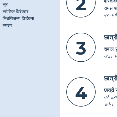
2
वास्तवि
सुर
समझाय
स्टेटिक कैरेक्टर
पर चर्चा
स्थितिजन्य विडंबना
स्मरण
छात्र
3
सवाल पू
अंतर क
छात्र
4
छात्रों 
को सहप
सके।