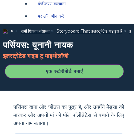
पंजीकरण करवाना
पर लॉग ऑन करें
सभी शिक्षक संसाधन
Storyboard That इलस्ट्रेटेड गाइड्स है
इलस
पर्सियस: यूनानी नायक
इलस्ट्रेटेड गाइड टू माइथोलॉजी
एक स्टोरीबोर्ड बनाएँ
पर्सियस दाना और ज़ीउस का पुत्र है, और उन्होंने मेडुसा को
मारकर और अपनी मां को पॉल पॉलीडेटेस से बचाने के लिए
अपना नाम बताया।