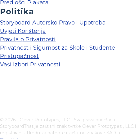
Predlošci Plakata
Politika
Storyboard Autorsko Pravo i Upotreba
Uvjeti Korištenja
Pravila o Privatnosti
Privatnost i Sigurnost za Škole i Studente
Pristupačnost
Vaši Izbori Privatnosti
© 2026 - Clever Prototypes, LLC - Sva prava pridržana.
StoryboardThat je zaštitni znak tvrtke
Clever Prototypes , LLC
i
registriran u Uredu za patente i zaštitne znakove SAD-a