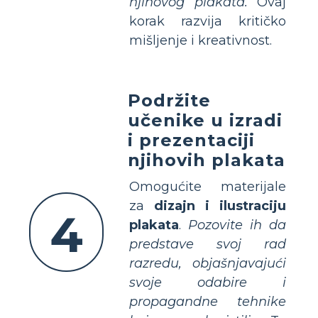
njihovog plakata.
Ovaj
korak razvija kritičko
mišljenje i kreativnost.
Podržite
učenike u izradi
i prezentaciji
njihovih plakata
Omogućite materijale
za
dizajn i ilustraciju
4
plakata
.
Pozovite ih da
predstave svoj rad
razredu, objašnjavajući
svoje odabire i
propagandne tehnike