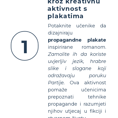
kroz kreativnu
aktivnost s
plakatima
Potaknite učenike da
dizajniraju
1
propagandne plakate
inspirirane romanom.
Zamolite ih da koriste
uvjerljiv jezik, hrabre
slike i slogane koji
odražavaju poruku
Partije.
Ova aktivnost
pomaže učenicima
prepoznati tehnike
propagande i razumjeti
njihov utjecaj u fikciji i