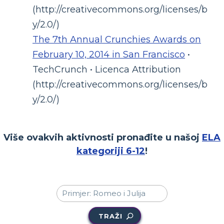
(http://creativecommons.org/licenses/b
y/2.0/)
The 7th Annual Crunchies Awards on
February 10, 2014 in San Francisco
•
TechCrunch • Licenca Attribution
(http://creativecommons.org/licenses/b
y/2.0/)
Više ovakvih aktivnosti pronađite u našoj
ELA
kategoriji 6-12
!
TRAŽI