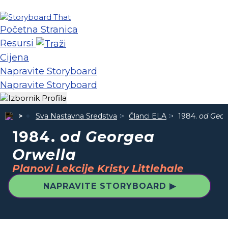
Početna Stranica
Resursi
Cijena
Napravite Storyboard
Napravite Storyboard
Sva Nastavna Sredstva
Članci ELA
1984.
od Geor
1984.
od Georgea
Orwella
Planovi Lekcije Kristy Littlehale
NAPRAVITE STORYBOARD ▶