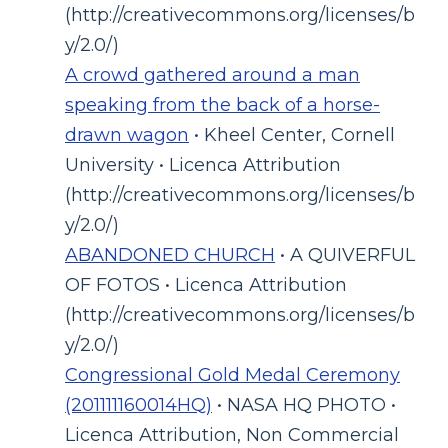
(http://creativecommons.org/licenses/b
y/2.0/)
A crowd gathered around a man
speaking from the back of a horse-
drawn wagon
• Kheel Center, Cornell
University • Licenca Attribution
(http://creativecommons.org/licenses/b
y/2.0/)
ABANDONED CHURCH
• A QUIVERFUL
OF FOTOS • Licenca Attribution
(http://creativecommons.org/licenses/b
y/2.0/)
Congressional Gold Medal Ceremony
(201111160014HQ)
• NASA HQ PHOTO •
Licenca Attribution, Non Commercial