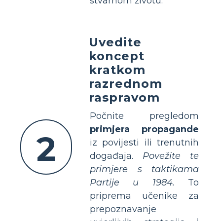
stvarnom životu.
Uvedite
koncept
kratkom
razrednom
raspravom
Počnite pregledom
primjera propagande
2
iz povijesti ili trenutnih
događaja.
Povežite te
primjere s taktikama
Partije u 1984.
To
priprema učenike za
prepoznavanje