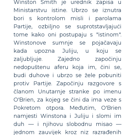
Winston Smith je urednik zapisa u
Ministarstvu istine. Ubrzo se iznutra
bori s kontrolom misli i parolama
Partije, ozbiljno se suprotstavljajući
tome kako oni postupaju s "istinom".
Winstonove sumnje se pojačavaju
kada upozna Juliju, u koju se
zaljubljuje. Zajedno započinju
nedopuštenu aferu koja im, čini se,
budi duhove i ubrzo se žele pobuniti
protiv Partije. Započinju razgovore s
članom Unutarnje stranke po imenu
O'Brien, za kojeg se čini da ima veze s
Pokretom otpora. Međutim, O'Brien
namjesti Winstona i Juliju i slomi im
duh — i njihovu slobodnu misao —
jednom zauvijek kroz niz razrađenih