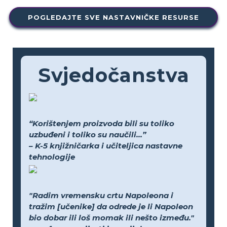
POGLEDAJTE SVE NASTAVNIČKE RESURSE
Svjedočanstva
“Korištenjem proizvoda bili su toliko
uzbuđeni i toliko su naučili...”
– K-5 knjižničarka i učiteljica nastavne
tehnologije
"Radim vremensku crtu Napoleona i
tražim [učenike] da odrede je li Napoleon
bio dobar ili loš momak ili nešto između."