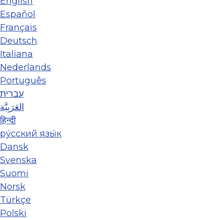
English
Español
Français
Deutsch
Italiana
Nederlands
Português
עברית
العَرَبِيَّة
हिन्दी
ру́сский язы́к
Dansk
Svenska
Suomi
Norsk
Türkçe
Polski