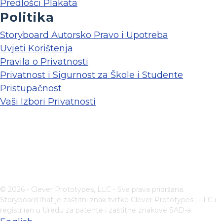
Predlošci Plakata
Politika
Storyboard Autorsko Pravo i Upotreba
Uvjeti Korištenja
Pravila o Privatnosti
Privatnost i Sigurnost za Škole i Studente
Pristupačnost
Vaši Izbori Privatnosti
© 2026 - Clever Prototypes, LLC - Sva prava pridržana.
StoryboardThat je zaštitni znak tvrtke
Clever Prototypes , LLC
i
registriran u Uredu za patente i zaštitne znakove SAD-a