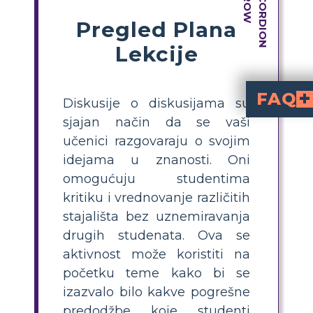
Pregled Plana
Lekcije
FAQ
Diskusije o diskusijama su
sjajan način da se vaši
Koje su dobre teme za raspravu o ciklusu ugljika?
Jedan primjer upita je "Objasnite ulogu fotosinteze u ciklusu ugljika, razgovarajte o učincima ljudske aktivnost
Zašto je grupna ras
Aktivno sudjelovanje, kritičko razmišljanje i razmjena ideja potiču se putem suradničk
učenici razgovaraju o svojim
idejama u znanosti. Oni
omogućuju studentima
kritiku i vrednovanje različitih
stajališta bez uznemiravanja
drugih studenata. Ova se
aktivnost može koristiti na
početku teme kako bi se
izazvalo bilo kakve pogrešne
predodžbe koje studenti