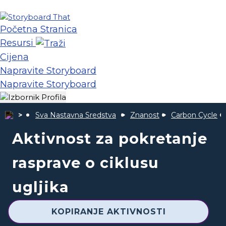
Početna Stranica
Resursi
Cijena
Napravite Storyboard
Napravite Storyboard
Sva Nastavna Sredstva
Znanost
Carbon Cycle
Aktivnost za pokretanje
rasprave o ciklusu
ugljika
KOPIRANJE AKTIVNOSTI