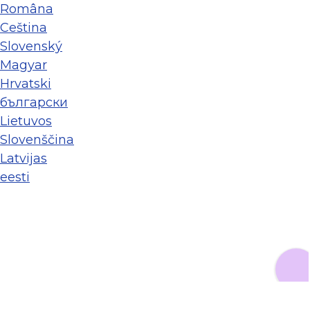
Româna
Ceština
Slovenský
Magyar
Hrvatski
български
Lietuvos
Slovenščina
Latvijas
eesti