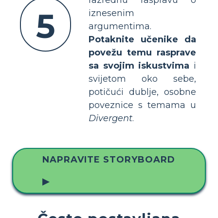
5
iznesenim
argumentima.
Potaknite učenike da
povežu temu rasprave
sa svojim iskustvima
i
svijetom oko sebe,
potičući dublje, osobne
poveznice s temama u
Divergent
.
NAPRAVITE STORYBOARD
▶