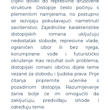
ciljevi doveli do represivne društvene
strukture. Distopije često počinju s
plemenitim namjerama, no postupno
se razvijaju pokušavajući nametnuti
savršenstvo. Zajedničke karakteristike
distopijskih romana uključuju
nedostatak slobode, represivne vlade,
ograničen izbor ili bez njega,
korumpirane vođe i futurističko
okruženje. Kao rezultat ovih problema,
distopijski romani obično dijele teme
vezane za slobodu i ljudska prava. Prije
čitanja pripremite učenike s
pozadinom distopija. Razumijevanje
žanra bolje će im omogućiti da
zaključuju, predviđaju ishode i
određuju teme.