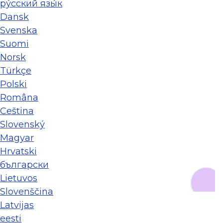
ру́сский язы́к
Dansk
Svenska
Suomi
Norsk
Türkçe
Polski
Româna
Ceština
Slovenský
Magyar
Hrvatski
български
Lietuvos
Slovenščina
Latvijas
eesti