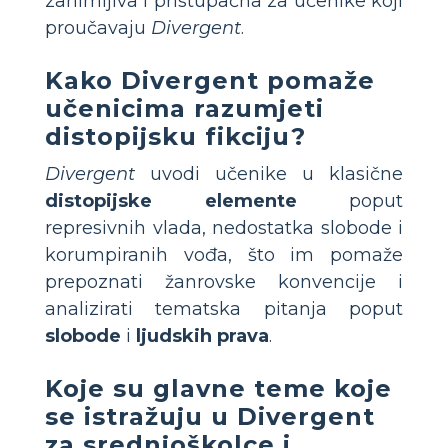
zanimljiva i pristupačna za učenike koji
proučavaju
Divergent
.
Kako Divergent pomaže
učenicima razumjeti
distopijsku fikciju?
Divergent
uvodi učenike u klasične
distopijske elemente
poput
represivnih vlada, nedostatka slobode i
korumpiranih vođa, što im pomaže
prepoznati žanrovske konvencije i
analizirati tematska pitanja poput
slobode
i
ljudskih prava
.
Koje su glavne teme koje
se istražuju u Divergent
za srednjoškolce i