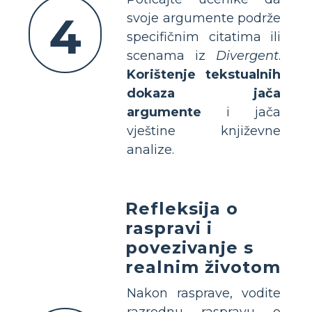
4
svoje argumente podrže
specifičnim citatima ili
scenama iz
Divergent
.
Korištenje tekstualnih
dokaza jača
argumente
i jača
vještine književne
analize.
Refleksija o
raspravi i
povezivanje s
realnim životom
Nakon rasprave, vodite
razrednu raspravu o