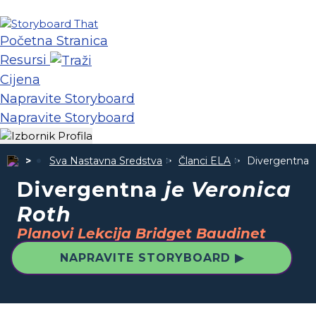
Početna Stranica
Resursi
Cijena
Napravite Storyboard
Napravite Storyboard
Sva Nastavna Sredstva
Članci ELA
Divergentna
Divergentna
je Veronica
Roth
Planovi Lekcija Bridget Baudinet
NAPRAVITE STORYBOARD ▶