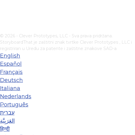
© 2026 - Clever Prototypes, LLC - Sva prava pridržana.
StoryboardThat je zaštitni znak tvrtke
Clever Prototypes , LLC
i
registriran u Uredu za patente i zaštitne znakove SAD-a
English
Español
Français
Deutsch
Italiana
Nederlands
Português
עברית
العَرَبِيَّة
हिन्दी