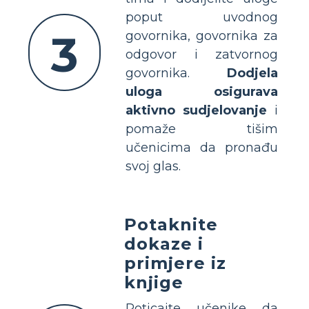
poput uvodnog
3
govornika, govornika za
odgovor i zatvornog
govornika.
Dodjela
uloga osigurava
aktivno sudjelovanje
i
pomaže tišim
učenicima da pronađu
svoj glas.
Potaknite
dokaze i
primjere iz
knjige
Poticajte učenike da