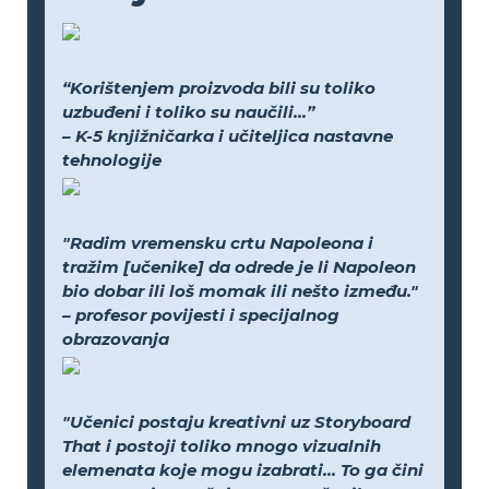
“Korištenjem proizvoda bili su toliko
uzbuđeni i toliko su naučili...”
– K-5 knjižničarka i učiteljica nastavne
tehnologije
"Radim vremensku crtu Napoleona i
tražim [učenike] da odrede je li Napoleon
bio dobar ili loš momak ili nešto između."
– profesor povijesti i specijalnog
obrazovanja
"Učenici postaju kreativni uz Storyboard
That i postoji toliko mnogo vizualnih
elemenata koje mogu izabrati... To ga čini