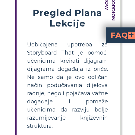
Pregled Plana
Lekcije
FAQ
Uobičajena upotreba za
vizualno prikazuje glavne događaje
izlaganja, sukoba,
. Svaki dio pomaže učenicima identificirati i razumjeti ključne t
Kako lako mogu p
za razlaganje zapleta Frankensteina na jednostavne dijel
Koji su glavni dijelovi zaplet
(događaji koj
Koji je primjer aktivnosti s stor
traži od učenika da kreiraju šesterobojni strip,
Zašto koristiti viz
pomažu učenicima organizirati događaje priče, pre
Storyboard That je pomoći
učenicima kreirati dijagram
dijagrama događaja iz priče.
Ne samo da je ovo odličan
način podučavanja dijelova
radnje, nego i pojačava važne
događaje i pomaže
učenicima da razviju bolje
razumijevanje književnih
struktura.