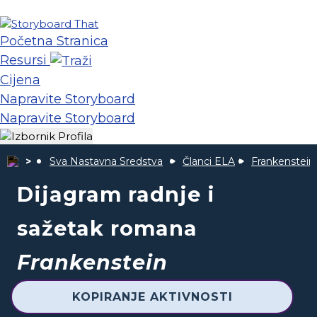
Početna Stranica
Resursi
Cijena
Napravite Storyboard
Napravite Storyboard
Sva Nastavna Sredstva
Članci ELA
Frankenstein
Dijagram radnje i
sažetak romana
Frankenstein
KOPIRANJE AKTIVNOSTI