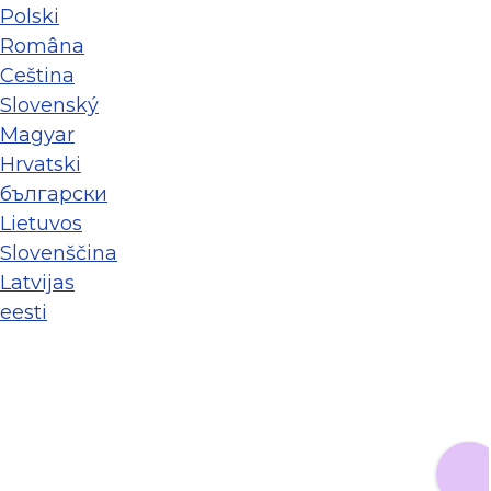
Polski
Româna
Ceština
Slovenský
Magyar
Hrvatski
български
Lietuvos
Slovenščina
Latvijas
eesti