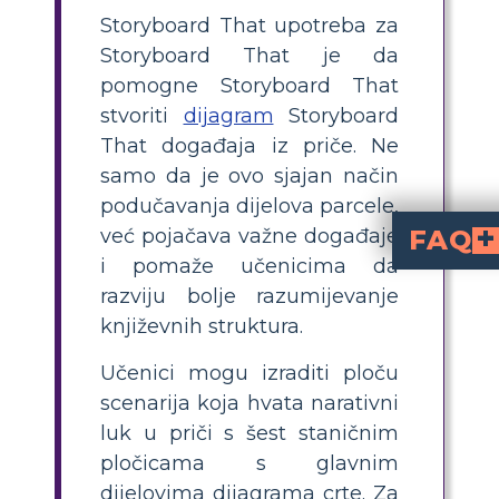
Storyboard That upotreba za
Storyboard That je da
pomogne Storyboard That
stvoriti
dijagram
Storyboard
That događaja iz priče. Ne
samo da je ovo sjajan način
podučavanja dijelova parcele,
već pojačava važne događaje
FAQ
i pomaže učenicima da
za "Interlopers" vizualno 
. To pomaže učenicima razumjeti narativnu struk
Kako mogu podučava
Za podučavanje, neka učenici pročitaju priču, a zatim koriste šesterokutni storyboard za prikaz svakog elementa
Koji su glavni događaji u zap
Glavni događaji uključuju: Ulrich i Georg se svađaju u šumi Karpata, zarobljeni su pod padnutim drveć
Zašto je korištenje
čine strukturu zapleta vizualnom i interaktivnom, pomažući učenicima bolje shvatiti svaki eleme
Koji su neki savjeti za izradu zanimljive aktivnos
Održavajte aktivnost interaktivnom tako da učenicima omogućite crtanje, korištenje v
razviju bolje razumijevanje
književnih struktura.
Učenici mogu izraditi ploču
scenarija koja hvata narativni
luk u priči s šest staničnim
pločicama s glavnim
dijelovima dijagrama crte. Za