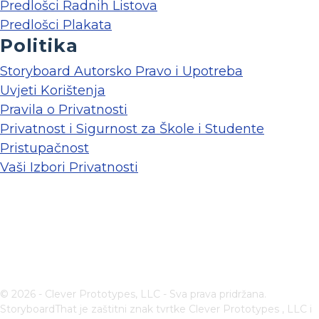
Predlošci Radnih Listova
Predlošci Plakata
Politika
Storyboard Autorsko Pravo i Upotreba
Uvjeti Korištenja
Pravila o Privatnosti
Privatnost i Sigurnost za Škole i Studente
Pristupačnost
Vaši Izbori Privatnosti
© 2026 - Clever Prototypes, LLC - Sva prava pridržana.
StoryboardThat je zaštitni znak tvrtke
Clever Prototypes , LLC
i