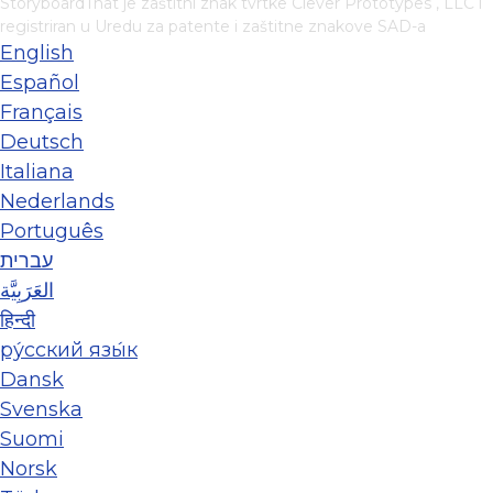
StoryboardThat je zaštitni znak tvrtke
Clever Prototypes , LLC
i
registriran u Uredu za patente i zaštitne znakove SAD-a
English
Español
Français
Deutsch
Italiana
Nederlands
Português
עברית
العَرَبِيَّة
हिन्दी
ру́сский язы́к
Dansk
Svenska
Suomi
Norsk