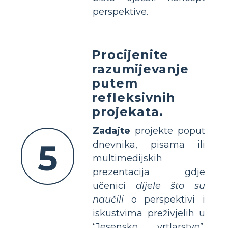
perspektive.
Procijenite
razumijevanje
putem
refleksivnih
projekata.
Zadajte
projekte poput
5
dnevnika, pisama ili
multimedijskih
prezentacija gdje
učenici
dijele što su
naučili
o perspektivi i
iskustvima preživjelih u
“Jesensko vrtlarstvo”.