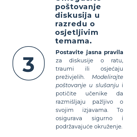
poštovanje
diskusija u
razredu o
osjetljivim
temama.
Postavite jasna pravila
3
za diskusije o ratu,
traumi ili osjećaju
preživjelih.
Modelirajte
poštovanje u slušanju
i
potičite učenike da
razmišljaju pažljivo o
svojim izjavama. To
osigurava sigurno i
podržavajuće okruženje.