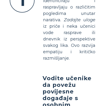
1
identificiraju i
raspravljaju o različitim
pogledima unutar
narativa.
Zadajte uloge
iz priče i neka učenici
vode rasprave ili
dnevnik iz perspektive
svakog lika. Ovo razvija
empatiju i kritičko
razmišljanje.
Vodite učenike
da povežu
povijesne
događaje s
osobnim