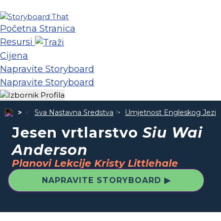
Početna Stranica
Resursi
Cijena
Napravite Storyboard
Napravite Storyboard
Sva Nastavna Sredstva
Umjetnost Engleskog Jezik
Jesen vrtlarstvo
Siu Wai
Anderson
Planovi Lekcije Kristy Littlehale
NAPRAVITE STORYBOARD ▶