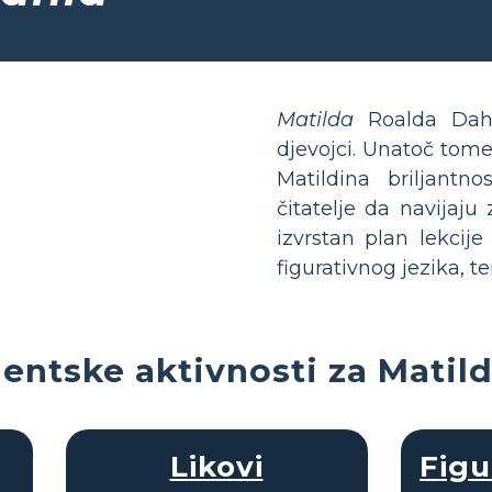
Matilda
Roalda Dahl
djevojci. Unatoč tome
Matildina briljantn
čitatelje da navijaju
izvrstan plan lekcij
figurativnog jezika, te
entske aktivnosti za Matil
Likovi
Figu