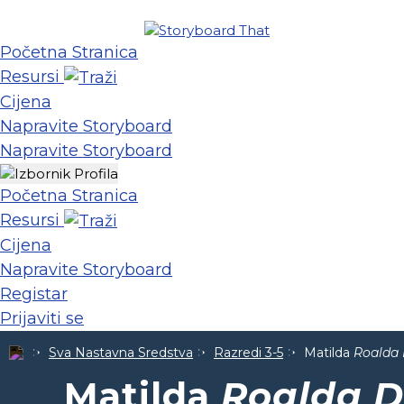
Početna Stranica
Resursi
Cijena
Napravite Storyboard
Napravite Storyboard
Početna Stranica
Resursi
Cijena
Napravite Storyboard
Registar
Prijaviti se
Sva Nastavna Sredstva
Razredi 3-5
Matilda
Roalda
Matilda
Roalda D