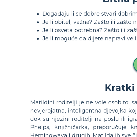
Događaju li se dobre stvari dobrim
Je li obitelj važna? Zašto ili zašto 
Je li osveta potrebna? Zašto ili za
Je li moguće da dijete napravi veli
Kratki
Matildini roditelji je ne vole osobito; 
nevjerojatna, inteligentna djevojka ko
dok su njezini roditelji na poslu ili ig
Phelps, knjižničarka, preporučuje 
Hemingwaya i drugih. Matilda ih sve či