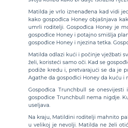
Matilda je vrlo iznenađena kad vidi 
kako gospođica Honey objašnjava kako j
umrli roditelji. Gospođica Honey je m
gospođice Honey i potajno smišlja pla
gospođice Honey i njezina tetka. Gosp
Matilda odlazi kući i počinje vježbati
želi, koristeći samo oči. Kad se gospo
podiže kredu i, pretvarajući se da je
Agathe da gospođici Honey da kuću i no
Gospođica Trunchbull se onesvijesti 
gospođice Trunchbull nema nigdje. Kuć
useljava.
Na kraju, Matildini roditelji mahnito pak
u velikoj je nevolji. Matilda ne želi 