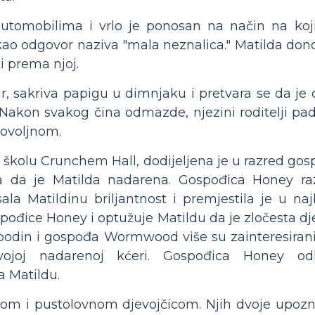
tomobilima i vrlo je ponosan na način na koji 
kao odgovor naziva "mala neznalica." Matilda donos
i prema njoj.
šir, sakriva papigu u dimnjaku i pretvara se da je
 Nakon svakog čina odmazde, njezini roditelji pad
ovoljnom.
školu Crunchem Hall, dodijeljena je u razred gos
ća da je Matilda nadarena. Gospođica Honey ra
la Matildinu briljantnost i premjestila je u naj
ođice Honey i optužuje Matildu da je zločesta dj
ospodin i gospođa Wormwood više su zainteresirani
joj nadarenoj kćeri. Gospođica Honey odl
 Matildu.
abrom i pustolovnom djevojčicom. Njih dvoje upozn