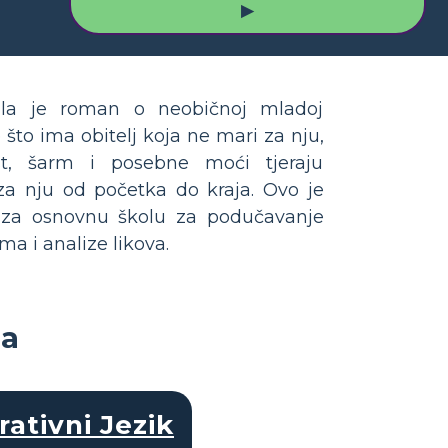
▶
a je roman o neobičnoj mladoj
 što ima obitelj koja ne mari za nju,
ost, šarm i posebne moći tjeraju
 za nju od početka do kraja. Ovo je
e za osnovnu školu za podučavanje
ma i analize likova.
da
rativni Jezik