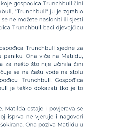
 koje gospođica Trunchbull čini
bull, "Trunchbull" ju je zgrabio
e ne možete nasloniti ili sjesti
đica Trunchbull baci djevojčicu
gospođica Trunchbull sjedne za
l u paniku. Ona viče na Matildu,
za nešto što nije učinila čini
očuje se na čašu vode na stolu
spođicu Trunchbull. Gospođica
ull je teško dokazati tko je to
 Matilda ostaje i povjerava se
j isprva ne vjeruje i nagovori
 šokirana. Ona poziva Matildu u