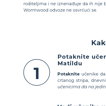
roditeljima i ne iznenađuje da ih nije
Wormwood odvoze ne osvrćući se.
Kak
Potaknite učen
Matildu
1
Potaknite
učenike da 
crtanog stripa, dnevni
učenicima da na jedins