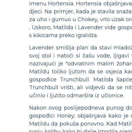
imenu Hortensia. Hortensia objašnjava
djeci. Na primjer, kada je stavila sna
za uho i gurnuo u Chokey, vrlo uzak orm
. Uskoro, Matilda i Lavender vide gos
s kikicama preko igrališta.
Lavender smišlja plan da stavi mlado
svoj stol i natoči si čašu vode, ljiga
nazivajući je "odvratnim malim žoharo
Matildu toliko ljutom da se osjeća ka
gospođice Trunchbull. Matilda šapć
Trunchbull vrišti, ali vidjevši da se 
učinio i ljutito odmaršira iz učionice.
Nakon ovog poslijepodneva punog doga
gospođici Honey; objašnjava kako je 
Matildu da pokuša ponovno. Kad Matild
svoju kolibu kako bi dalje istražila nje