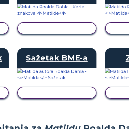
PRIKAŽI AKTIVNOST
PRI
k
Sažetak BME-a
PRIKAŽI AKTIVNOST
PRI
pitanja za
Matildu
Roalda D