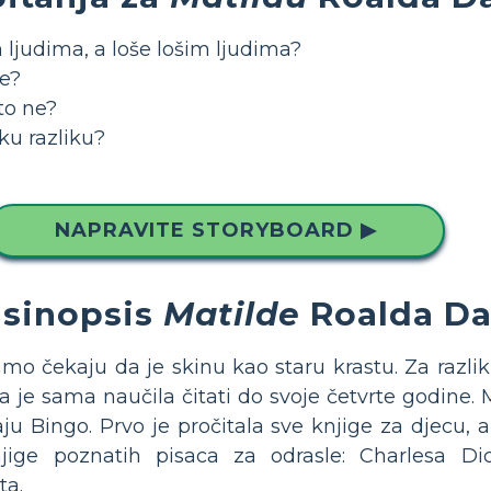
 ljudima, a loše lošim ljudima?
ne?
što ne?
ku razliku?
NAPRAVITE STORYBOARD ▶
 sinopsis
Matilde
Roalda Da
samo čekaju da je skinu kao staru krastu. Za razlik
ja je sama naučila čitati do svoje četvrte godine.
raju Bingo. Prvo je pročitala sve knjige za djecu, 
knjige poznatih pisaca za odrasle: Charlesa D
ta.