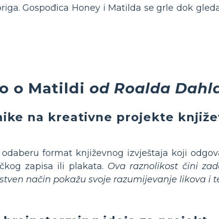
 briga. Gospođica Honey i Matilda se grle dok gle
o o Matildi
od Roalda Dahl
ike na kreativne projekte književ
odaberu format književnog izvještaja koji odgov
čkog zapisa ili plakata.
Ova raznolikost čini z
tven način pokažu svoje razumijevanje likova i t