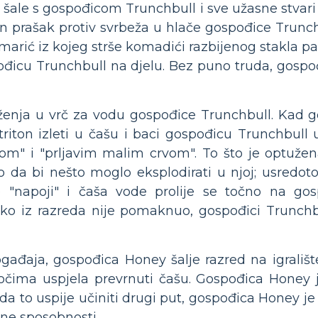
 šale s gospođicom Trunchbull i sve užasne stvari
žan prašak protiv svrbeža u hlače gospođice Trunch
arić iz kojeg strše komadići razbijenog stakla pa s
pođicu Trunchbull na djelu. Bez puno truda, gospo
ženja u vrč za vodu gospođice Trunchbull. Kad 
vi triton izleti u čašu i baci gospođicu Trunchbul
m" i "prljavim malim crvom". To što je optužena 
o da bi nešto moglo eksplodirati u njoj; usredot
e "napoji" i čaša vode prolije se točno na go
nitko iz razreda nije pomaknuo, gospođici Trunchb
đaja, gospođica Honey šalje razred na igralište.
očima uspjela prevrnuti čašu. Gospođica Honey jo
a to uspije učiniti drugi put, gospođica Honey je
zine sposobnosti.