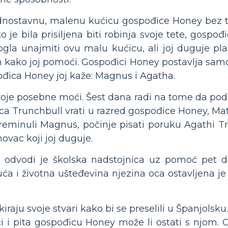
jednostavnu, malenu kućicu gospođice Honey bez t
e bila prisiljena biti robinja svoje tete, gospođi
ogla unajmiti ovu malu kućicu, ali joj duguje pla
n kako joj pomoći. Gospođici Honey postavlja samo
ođica Honey joj kaže: Magnus i Agatha.
 svoje posebne moći. Šest dana radi na tome da pod
đica Trunchbull vrati u razred gospođice Honey, Ma
 preminuli Magnus, počinje pisati poruku Agathi 
vac koji joj duguje.
i odvodi je školska nadstojnica uz pomoć pet dr
a i životna ušteđevina njezina oca ostavljena je
iraju svoje stvari kako bi se preselili u Španjolsku
otići i pita gospođicu Honey može li ostati s njom