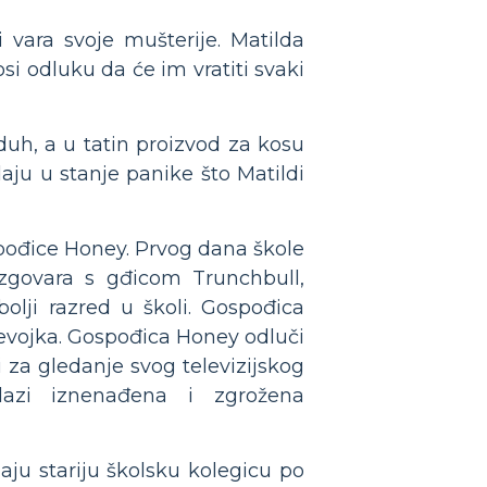
vara svoje mušterije. Matilda
i odluku da će im vratiti svaki
 duh, a u tatin proizvod za kosu
aju u stanje panike što Matildi
pođice Honey. Prvog dana škole
zgovara s gđicom Trunchbull,
bolji razred u školi. Gospođica
evojka. Gospođica Honey odluči
 za gledanje svog televizijskog
azi iznenađena i zgrožena
aju stariju školsku kolegicu po