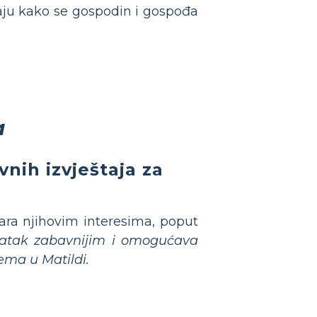
daju kako se gospodin i gospođa
a
nih izvještaja za
ara njihovim interesima, poput
adatak zabavnijim i omogućava
ema u Matildi.