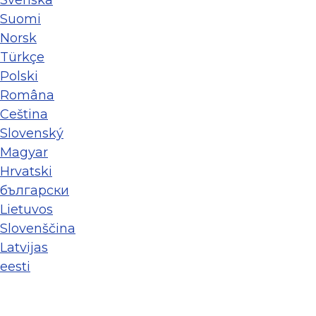
Svenska
Suomi
Norsk
Türkçe
Polski
Româna
Ceština
Slovenský
Magyar
Hrvatski
български
Lietuvos
Slovenščina
Latvijas
eesti