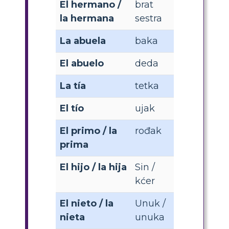
El hermano /
brat
la hermana
sestra
La abuela
baka
El abuelo
deda
La tía
tetka
El tío
ujak
El primo / la
rođak
prima
El hijo / la hija
Sin /
kćer
El nieto / la
Unuk /
nieta
unuka