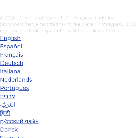
© 2026 - Clever Prototypes, LLC - Sva prava pridržana.
StoryboardThat je zaštitni znak tvrtke
Clever Prototypes , LLC
i
registriran u Uredu za patente i zaštitne znakove SAD-a
English
Español
Français
Deutsch
Italiana
Nederlands
Português
עברית
العَرَبِيَّة
हिन्दी
ру́сский язы́к
Dansk