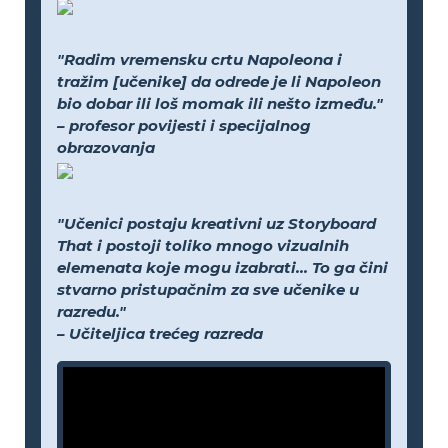
"Radim vremensku crtu Napoleona i
tražim [učenike] da odrede je li Napoleon
bio dobar ili loš momak ili nešto između."
– profesor povijesti i specijalnog
obrazovanja
"Učenici postaju kreativni uz Storyboard
That i postoji toliko mnogo vizualnih
elemenata koje mogu izabrati... To ga čini
stvarno pristupačnim za sve učenike u
razredu."
– Učiteljica trećeg razreda