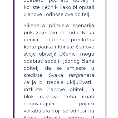
odaberu poznatu obitelj i
koriste rječnik kako bi opisali
članove i odnose ove obitelji.
Slijedeća primjera scenarija
prikazuje ovu metodu. Neka
uenici odaberu predložak
karte pauka i koriste članove
svoje obitelji! Učenici mogu
odabrati sebe ili jednog člana
obitelji da se smjeste u
središte. Svaka razgranata
ćelija bi trebala uključivati ​​
različite članove obitelji, a
blok naslova treba imati
odgovarajući pojam
vokabulara koji se odnosi na
člana obitelji centra. U