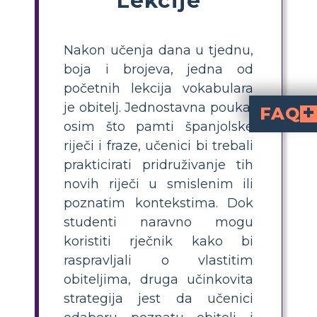
Nakon učenja dana u tjednu,
boja i brojeva, jedna od
početnih lekcija vokabulara
je obitelj. Jednostavna pouka,
FAQ
osim što pamti španjolske
Koja je jednostavna aktivno
koristeći španjolski vokabular o obitelji. Odaberu svoju ili poznatu obitelj
Kako mogu pomoći
poput opisivanja vlastite ili poznate obitelji. Vizualni organizatori, poput pauk mapa, i povezivanje imena s članovima obitelji čine v
Koje su najčešće š
el abuelo/
el hijo/la hija
Koji je najbolji način za procjenu razu
stvaraju vi
s označenim članovima obitelji na španjolskom i imenima. Lakš
Kako mogu učiniti 
ili svoju vlastitu, koriste kreativne ilustracije i personaliziraju svoje storyboardove. Dodavanje relevantnog sadržaja po
riječi i fraze, učenici bi trebali
prakticirati pridruživanje tih
novih riječi u smislenim ili
poznatim kontekstima. Dok
studenti naravno mogu
koristiti rječnik kako bi
raspravljali o vlastitim
obiteljima, druga učinkovita
strategija jest da učenici