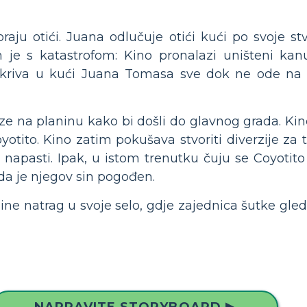
aju otići. Juana odlučuje otići kući po svoje stv
 je s katastrofom: Kino pronalazi uništeni kan
e skriva u kući Juana Tomasa sve dok ne ode na
aze na planinu kako bi došli do glavnog grada. Kin
oyotito. Kino zatim pokušava stvoriti diverzije za 
apasti. Ipak, u istom trenutku čuju se Coyotito 
a da je njegov sin pogođen.
nine natrag u svoje selo, gdje zajednica šutke gle
NAPRAVITE STORYBOARD ▶