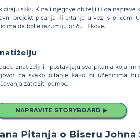
iciraju sliku Kina i njegove obitelji ili da napra
vni projekt pisanja ili crtanja u vezi s pričom.
cima da bolje razumiju priču i likove.
natiželju
udu znatiželjni i postavljaju sva pitanja koja i
odgovor na svako pitanje kako bi učenicima bil
učavanja zatražiti pomoć.
NAPRAVITE STORYBOARD ▶
jana Pitanja o Biseru Johna