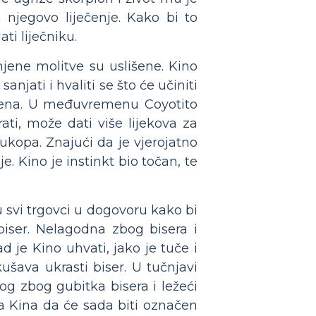
 njegovo liječenje. Kako bi to
ti liječniku.
jene molitve su uslišene. Kino
anjati i hvaliti se što će učiniti
vremena. U međuvremenu Coyotito
ati, može dati više lijekova za
ukopa. Znajući da je vjerojatno
. Kino je instinkt bio točan, te
u svi trgovci u dogovoru kako bi
 biser. Nelagodna zbog bisera i
d je Kino uhvati, jako je tuče i
šava ukrasti biser. U tučnjavi
og zbog gubitka bisera i ležeći
a Kina da će sada biti označen