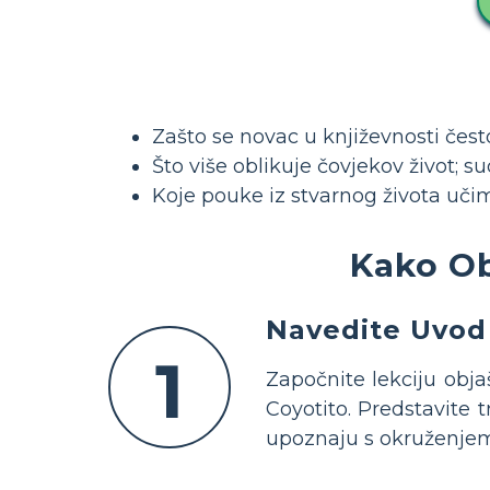
Zašto se novac u književnosti čes
Što više oblikuje čovjekov život; su
Koje pouke iz stvarnog života učim
Kako Ob
Navedite Uvod 
1
Započnite lekciju obja
Coyotito. Predstavite t
upoznaju s okruženjem 