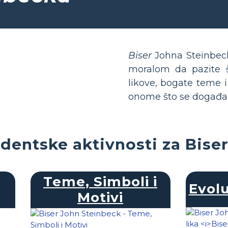
Biser
Johna Steinbeck
moralom da pazite št
likove, bogate teme i
onome što se događa k
dentske aktivnosti za Bise
Teme, Simboli i
Evolu
Motivi