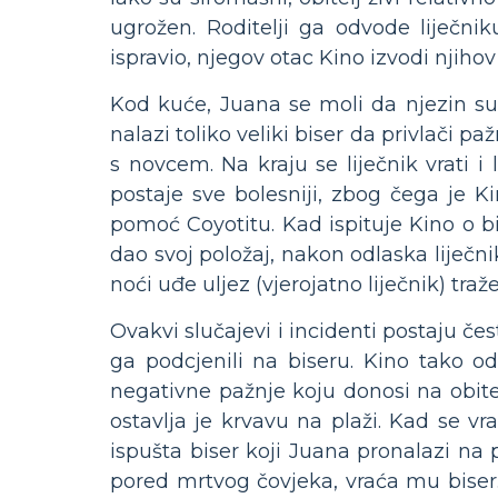
ugrožen. Roditelji ga odvode liječni
ispravio, njegov otac Kino izvodi njihov
Kod kuće, Juana se moli da njezin su
nalazi toliko veliki biser da privlači pa
s novcem. Na kraju se liječnik vrati 
postaje sve bolesniji, zbog čega je K
pomoć Coyotitu. Kad ispituje Kino o b
dao svoj položaj, nakon odlaska liječni
noći uđe uljez (vjerojatno liječnik) traž
Ovakvi slučajevi i incidenti postaju če
ga podcjenili na biseru. Kino tako od
negativne pažnje koju donosi na obitelj
ostavlja je krvavu na plaži. Kad se v
ispušta biser koji Juana pronalazi na
pored mrtvog čovjeka, vraća mu biser