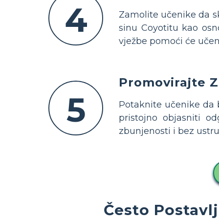
4
Zamolite učenike da sk
sinu Coyotitu kao osno
vježbe pomoći će učeni
Promovirajte Z
5
Potaknite učenike da b
pristojno objasniti 
zbunjenosti i bez ustr
Često Postavl