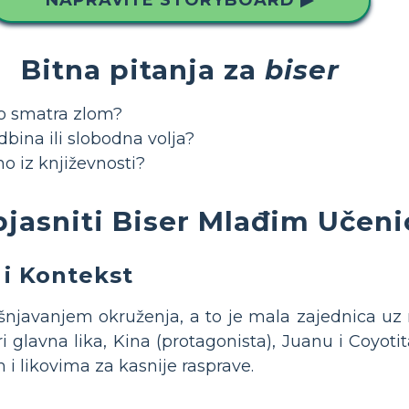
Bitna pitanja za
biser
to smatra zlom?
dbina ili slobodna volja?
o iz književnosti?
jasniti Biser Mlađim Učen
i Kontekst
šnjavanjem okruženja, a to je mala zajednica uz 
ri glavna lika, Kina (protagonista), Juanu i Coyot
i likovima za kasnije rasprave.