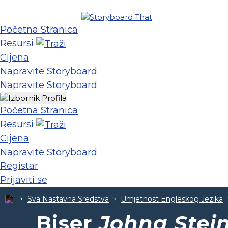
Početna Stranica
Resursi
Cijena
Napravite Storyboard
Napravite Storyboard
Početna Stranica
Resursi
Cijena
Napravite Storyboard
Registar
Prijaviti se
Sva Nastavna Sredstva
Umjetnost Engleskog Jezika
Biser
Johna Stei