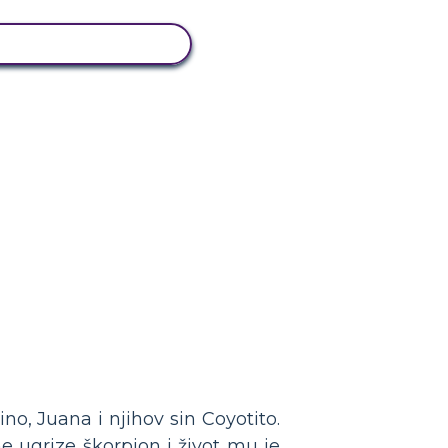
KAŽI AKTIVNOST
o, Juana i njihov sin Coyotito.
e ugrize škorpion i život mu je