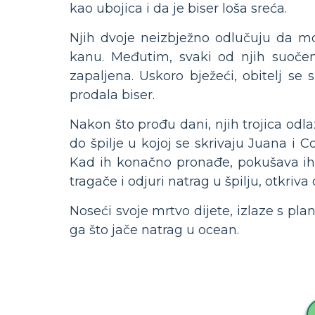
kao ubojica i da je biser loša sreća.
Njih dvoje neizbježno odlučuju da mor
kanu. Međutim, svaki od njih suočen
zapaljena. Uskoro bježeći, obitelj s
prodala biser.
Nakon što prođu dani, njih trojica odl
do špilje u kojoj se skrivaju Juana i C
Kad ih konačno pronađe, pokušava ih n
tragače i odjuri natrag u špilju, otkriv
Noseći svoje mrtvo dijete, izlaze s pla
ga što jače natrag u ocean.