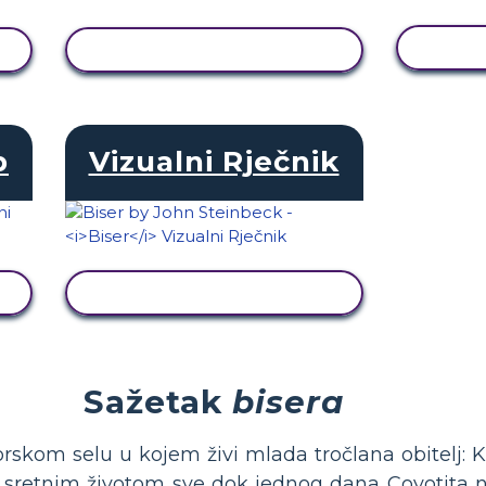
PRI
PRIKAŽI AKTIVNOST
b
Vizualni Rječnik
PRIKAŽI AKTIVNOST
Sažetak
bisera
om selu u kojem živi mlada tročlana obitelj: Kin
vno sretnim životom sve dok jednog dana Coyotita n