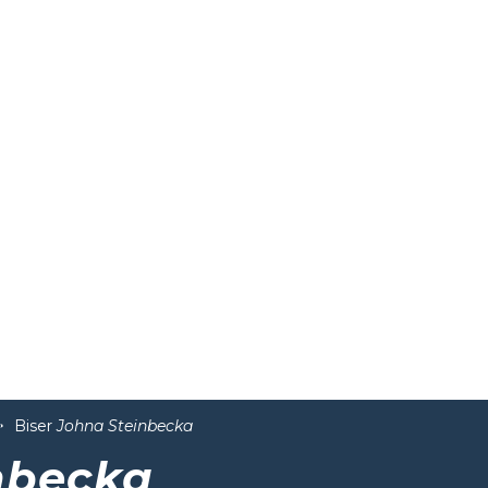
Biser
Johna Steinbecka
nbecka