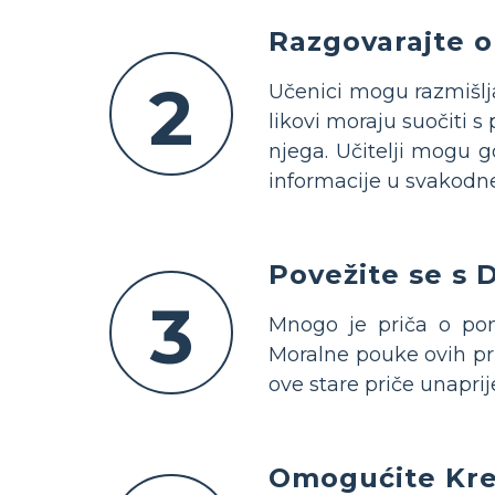
Razgovarajte 
2
Učenici mogu razmišljat
likovi moraju suočiti s
njega. Učitelji mogu g
informacije u svakodn
Povežite se s
3
Mnogo je priča o pon
Moralne pouke ovih pri
ove stare priče unapri
Omogućite Kre