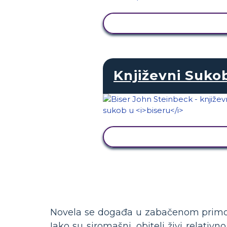
PRIKAŽI AKTIVNOST
Književni Suko
PRIKAŽI AKTIVNOST
Novela se događa u zabačenom primorsk
Iako su siromašni, obitelj živi relati