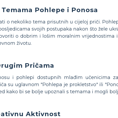
o Temama Pohlepe i Ponosa
i o nekoliko tema prisutnih u cijeloj priči. Pohle
 posljedicama svojih postupaka nakon što žele ukras
ovoriti o dobrim i lošim moralnim vrijednostima i
evnom životu.
 Drugim Pričama
osu i pohlepi dostupnih mlađim učenicima za 
ča su uglavnom "Pohlepa je prokletstvo" ili "Pon
jed kako bi se bolje upoznali s temama i mogli bolj
ativnu Aktivnost