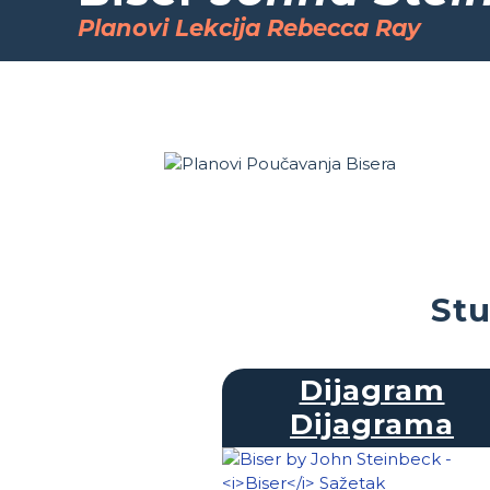
Planovi Lekcija Rebecca Ray
Stu
Dijagram
Dijagrama