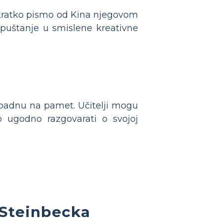
ve kratko pismo od Kina njegovom
 Upuštanje u smislene kreativne
m padnu na pamet. Učitelji mogu
o ugodno razgovarati o svojoj
 Steinbecka