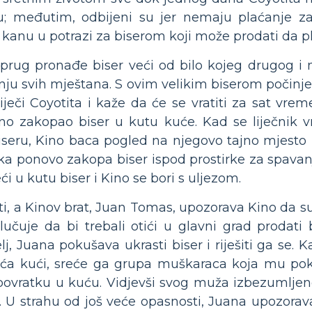
ku; međutim, odbijeni su jer nemaju plaćanje za
 kanu u potrazi za biserom koji može prodati da pla
prug pronađe biser veći od bilo kojeg drugog i n
žnju svih mještana. S ovim velikim biserom počinje s
i liječi Coyotita i kaže da će se vratiti za sat 
ino zakopao biser u kutu kuće. Kad se liječnik vr
iseru, Kino baca pogled na njegovo tajno mjesto 
ka ponovo zakopa biser ispod prostirke za spavanje
eći u kutu biser i Kino se bori s uljezom.
sti, a Kinov brat, Juan Tomas, upozorava Kino da s
lučuje da bi trebali otići u glavni grad prodati
, Juana pokušava ukrasti biser i riješiti ga se. Ka
raća kući, sreće ga grupa muškaraca koja mu poku
 povratku u kuću. Vidjevši svog muža izbezumljen
. U strahu od još veće opasnosti, Juana upozorav