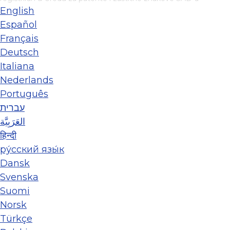
English
Español
Français
Deutsch
Italiana
Nederlands
Português
עברית
العَرَبِيَّة
हिन्दी
ру́сский язы́к
Dansk
Svenska
Suomi
Norsk
Türkçe