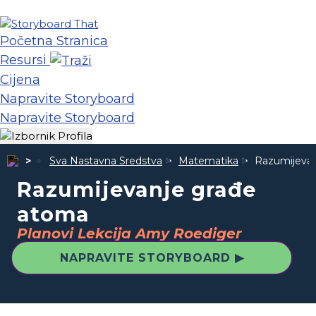
Početna Stranica
Resursi
Cijena
Napravite Storyboard
Napravite Storyboard
Sva Nastavna Sredstva
Matematika
Razumijevan
Razumijevanje građe
atoma
Planovi Lekcija Amy Roediger
NAPRAVITE STORYBOARD ▶