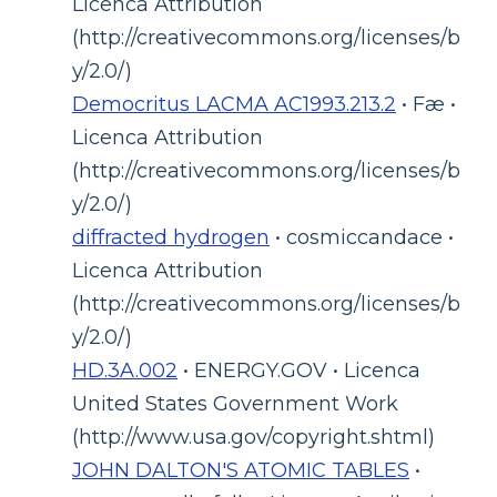
Licenca Attribution
(http://creativecommons.org/licenses/b
y/2.0/)
Democritus LACMA AC1993.213.2
• Fæ •
Licenca Attribution
(http://creativecommons.org/licenses/b
y/2.0/)
diffracted hydrogen
• cosmiccandace •
Licenca Attribution
(http://creativecommons.org/licenses/b
y/2.0/)
HD.3A.002
• ENERGY.GOV • Licenca
United States Government Work
(http://www.usa.gov/copyright.shtml)
JOHN DALTON'S ATOMIC TABLES
•