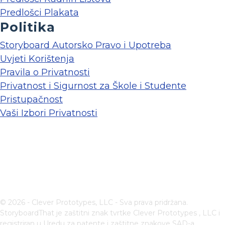
Predlošci Plakata
Politika
Storyboard Autorsko Pravo i Upotreba
Uvjeti Korištenja
Pravila o Privatnosti
Privatnost i Sigurnost za Škole i Studente
Pristupačnost
Vaši Izbori Privatnosti
© 2026 - Clever Prototypes, LLC - Sva prava pridržana.
StoryboardThat je zaštitni znak tvrtke
Clever Prototypes , LLC
i
registriran u Uredu za patente i zaštitne znakove SAD-a