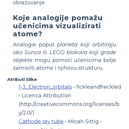
obrazovanje.
Koje analogije pomažu
učenicima vizualizirati
atome?
Analogie poput
planeta koji orbitiraju
oko Sunca
ili
LEGO blokova koji grade
objekte
mogu pomoći učenicima bolje
zamisliti atome i njihovu strukturu.
Atributi Slike
1-3_Electron_orbitals
• fickleandfreckled
• Licenca Attribution
(http://creativecommons.org/licenses/b
y/2.0/)
Cathode ray tube
• Micah Sittig •