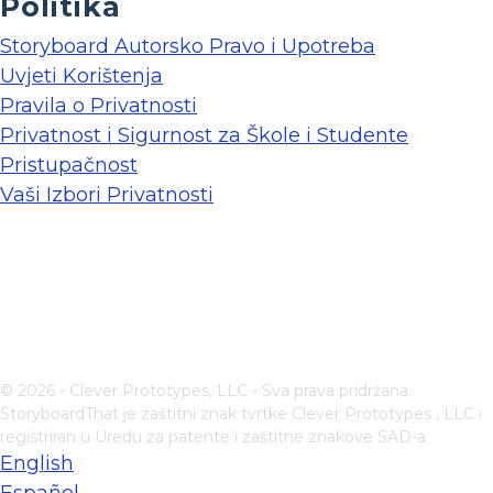
Politika
Storyboard Autorsko Pravo i Upotreba
Uvjeti Korištenja
Pravila o Privatnosti
Privatnost i Sigurnost za Škole i Studente
Pristupačnost
Vaši Izbori Privatnosti
© 2026 - Clever Prototypes, LLC - Sva prava pridržana.
StoryboardThat je zaštitni znak tvrtke
Clever Prototypes , LLC
i
registriran u Uredu za patente i zaštitne znakove SAD-a
English