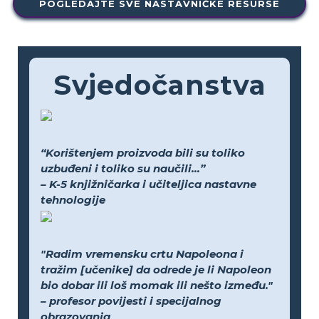
POGLEDAJTE SVE NASTAVNIČKE RESURSE
Svjedočanstva
“Korištenjem proizvoda bili su toliko
uzbuđeni i toliko su naučili...”
– K-5 knjižničarka i učiteljica nastavne
tehnologije
"Radim vremensku crtu Napoleona i
tražim [učenike] da odrede je li Napoleon
bio dobar ili loš momak ili nešto između."
– profesor povijesti i specijalnog
obrazovanja