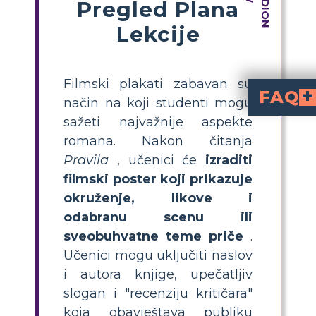
Pregled Plana
Lekcije
Filmski plakati zabavan su
FAQ
način na koji studenti mogu
sažeti najvažnije aspekte
Što je zadatak plakata filma 'Pravila' za učeni
traži od učenika da dizajniraju poster koji prikazuje ključne elemente romana
autorice Cynthije Lord, uključujući radnju, glavne likove, nezaboravnu scenu ili temu te kreativ
Kako napraviti filmski plakat za knjigu 'Pravila
odaberite scenu ili temu, prikažite glavne likove i mjesto radnje, dodajte nasl
Koje elemente treba uključiti u plakat filma 'Pravila
uključuju naslov, autora, glavne likove,
Zašto koristiti fil
zaslužiti s
, potiču kreativnost i om
Postoje li predlošci za izrad
koji pomažu učenicima da 
romana. Nakon čitanja
Pravila
, učenici će
izraditi
filmski poster koji prikazuje
okruženje, likove i
odabranu scenu ili
sveobuhvatne teme priče
.
Učenici mogu uključiti naslov
i autora knjige, upečatljiv
slogan i "recenziju kritičara"
koja obavještava publiku