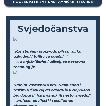
POGLEDAJTE SVE NASTAVNIČKE RESURSE
Svjedočanstva
“Korištenjem proizvoda bili su toliko
uzbuđeni i toliko su naučili...”
– K-5 knjižničarka i učiteljica nastavne
tehnologije
"Radim vremensku crtu Napoleona i
tražim [učenike] da odrede je li Napoleon
bio dobar ili loš momak ili nešto između."
– profesor povijesti i specijalnog
obrazovanja