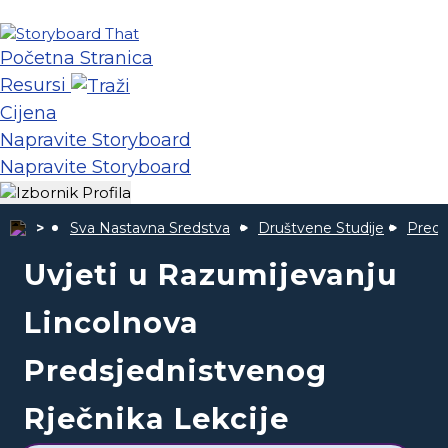
Početna Stranica
Resursi
Cijena
Napravite Storyboard
Napravite Storyboard
Sva Nastavna Sredstva
Društvene Studije
Preds
Uvjeti u Razumijevanju
Lincolnova
Predsjednistvenog
Rječnika Lekcije