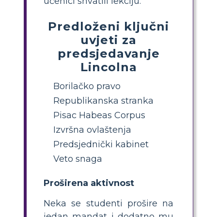
učenici shvatili lekciju.
Predloženi ključni
uvjeti za
predsjedavanje
Lincolna
Borilačko pravo
Republikanska stranka
Pisac Habeas Corpus
Izvršna ovlaštenja
Predsjednički kabinet
Veto snaga
Proširena aktivnost
Neka se studenti prošire na
jedan mandat i dodatno mu