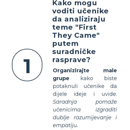
Kako mogu
voditi učenike
da analiziraju
teme "First
They Came"
putem
suradničke
1
rasprave?
Organizirajte male
grupe
kako biste
potaknuli učenike da
dijele ideje i uvide.
Saradnja pomaže
učenicima izgraditi
dublje razumijevanje i
empatiju.