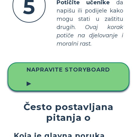
5
Potičite učenike
da
napišu ili podijele kako
mogu stati u zaštitu
drugih.
Ovaj korak
potiče na djelovanje i
moralni rast.
NAPRAVITE STORYBOARD
▶
Često postavljana
pitanja o
Koja je glavna poruka