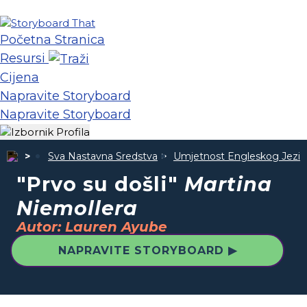
Početna Stranica
Resursi
Cijena
Napravite Storyboard
Napravite Storyboard
Sva Nastavna Sredstva
Umjetnost Engleskog Jezik
"Prvo su došli"
Martina
Niemollera
Autor: Lauren Ayube
NAPRAVITE STORYBOARD ▶