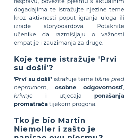
raspravu, povežite pjesmu s aktualnim
događajima te istražujte njezine teme
kroz aktivnosti poput igranja uloga ili
izrade storyboardova. Potaknite
učenike da razmišljaju o važnosti
empatije i zauzimanja za druge.
Koje teme istražuje 'Prvi
su došli'?
'Prvi su došli'
istražuje teme
tišine pred
nepravdom
,
osobne odgovornosti
,
krivnje
i utjecaja
ponašanja
promatrača
tijekom progona.
Tko je bio Martin
Niemoller i zašto je
napisao ovu pjesmu?