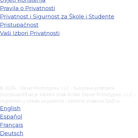
Pravila o Privatnosti
Privatnost i Sigurnost za Škole i Studente
Pristupačnost
Vaši Izbori Privatnosti
© 2026 - Clever Prototypes, LLC - Sva prava pridržana.
StoryboardThat je zaštitni znak tvrtke
Clever Prototypes , LLC
i
registriran u Uredu za patente i zaštitne znakove SAD-a
English
Español
Français
Deutsch