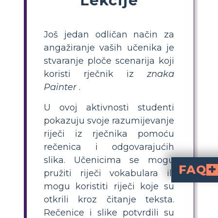
Još jedan odličan način za
angažiranje vaših učenika je
stvaranje ploče scenarija koji
koristi rječnik iz
znaka
Painter
.
U ovoj aktivnosti studenti
pokazuju svoje razumijevanje
riječi iz rječnika pomoću
rečenica i odgovarajućih
slika. Učenicima se mogu
FAQ
pružiti riječi vokabulara ili
mogu koristiti riječi koje su
The Sign Pa
je aktivnost u kojoj učenici odabiru vokab
Kako mogu na zabavan način podučav
. Neka odaberu riječi, napišu rečenice i nacrtaju
Koje su učinkovite strateg
iz okolnih rečenica, analizirati dijelove riječi, tražiti slike ili 
Mogu li učenici odabrati svoje vlastite riječi iz
identificiranjem nepoznatih riječi tijekom čitanja ili korištenjem popisa koji je osigurao učitelj, što omogućava person
Za koju je razi
aktivnost vizualnog vokabularsk
, što je čini idealnom za razvoj či
otkrili kroz čitanje teksta.
Rečenice i slike potvrdili su