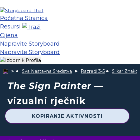
Početna Stranica
Resursi
Cijena
Napravite Storyboard
Napravite Storyboard
Sva Nastavna Sredstva
Razredi 3-5
Slikar Znako
The Sign Painter
—
vizualni rječnik
KOPIRANJE AKTIVNOSTI