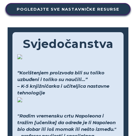
POGLEDAJTE SVE NASTAVNIČKE RESURSE
Svjedočanstva
“Korištenjem proizvoda bili su toliko
uzbuđeni i toliko su naučili...”
– K-5 knjižničarka i učiteljica nastavne
tehnologije
"Radim vremensku crtu Napoleona i
tražim [učenike] da odrede je li Napoleon
bio dobar ili loš momak ili nešto između."
– profesor povijesti i specijalnog