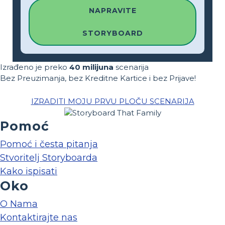
NAPRAVITE
STORYBOARD
Izrađeno je preko
40 milijuna
scenarija
Bez Preuzimanja, bez Kreditne Kartice i bez Prijave!
IZRADITI MOJU PRVU PLOČU SCENARIJA
Pomoć
Pomoć i česta pitanja
Stvoritelj Storyboarda
Kako ispisati
Oko
O Nama
Kontaktirajte nas