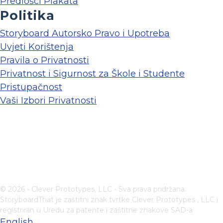
Predlošci Plakata
Politika
Storyboard Autorsko Pravo i Upotreba
Uvjeti Korištenja
Pravila o Privatnosti
Privatnost i Sigurnost za Škole i Studente
Pristupačnost
Vaši Izbori Privatnosti
© 2026 - Clever Prototypes, LLC - Sva prava pridržana.
StoryboardThat je zaštitni znak tvrtke
Clever Prototypes , LLC
i
registriran u Uredu za patente i zaštitne znakove SAD-a
English