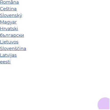
Româna
Ceština
Slovenský
Magyar
Hrvatski
български
Lietuvos
Slovenščina
Latvijas
eesti