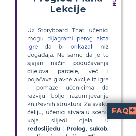
Lekcije
Uz Storyboard That, učenici
mogu
dijagrami petog akta
igre
da bi
prikazali
niz
događaja. Ne samo da je to
sjajan način podučavanja
dijelova parcele, već i
pojačava glavne akcije iz igre
i pomaže učenicima da
razviju bolje razumijevanje
književnih struktura. Za svaku
FAQ
ćeliju, učenici stvaraju scenu
koja slijedi djela u
dijeli predstavu na odvojene dijelove: Uvod/Expozi
Kako učenici mogu nap
Smrt trgovca
identificiranjem i ilustriranjem važnih događaja za svaki čin: Uvod, Rastući radnja, Vrhunac, Opadajući radnja i Rasplet. Dodavanje kratkih opisa za
Zašto je korisno 
olakšava učenicima razlaganje složenih drama, prepoznavanje glavnih zapleta i razumijevanje dramskog napetosti. Također podržava učenje o knj
Koji su ključni događaji u svakom činu Smrti trgovc
(posljedice sukoba) i
(Willyjeva sudbina i utjecaj na obitelj).
Koja je jednostavna aktivnost za poduča
vizualiziraju i opišu
svaki čin igre koristeći dijagram petočlane radnje. Ovaj praktični pristup pomaže učenicima povezati se s pričom i jasnije razumjeti njezinu strukturu.
redoslijedu
:
Prolog, sukob,