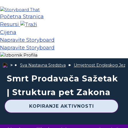
Početna Stranica
Resursi
Cijena
Napravite Storyboard
Napravite Storyboard
Sva Nastavna Sredstva
Umjetnost Engleskog Jezi
Smrt Prodavača Sažetak
| Struktura pet Zakona
KOPIRANJE AKTIVNOSTI