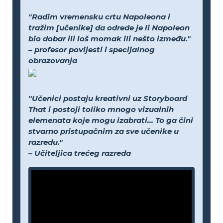
"Radim vremensku crtu Napoleona i
tražim [učenike] da odrede je li Napoleon
bio dobar ili loš momak ili nešto između."
– profesor povijesti i specijalnog
obrazovanja
"Učenici postaju kreativni uz Storyboard
That i postoji toliko mnogo vizualnih
elemenata koje mogu izabrati... To ga čini
stvarno pristupačnim za sve učenike u
razredu."
– Učiteljica trećeg razreda