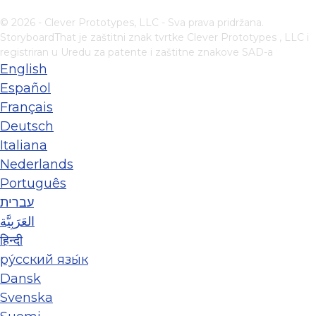
© 2026 - Clever Prototypes, LLC - Sva prava pridržana.
StoryboardThat je zaštitni znak tvrtke
Clever Prototypes , LLC
i
registriran u Uredu za patente i zaštitne znakove SAD-a
English
Español
Français
Deutsch
Italiana
Nederlands
Português
עברית
العَرَبِيَّة
हिन्दी
ру́сский язы́к
Dansk
Svenska