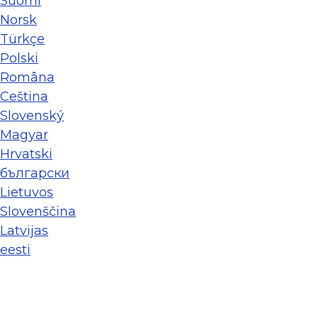
Suomi
Norsk
Türkçe
Polski
Româna
Ceština
Slovenský
Magyar
Hrvatski
български
Lietuvos
Slovenščina
Latvijas
eesti