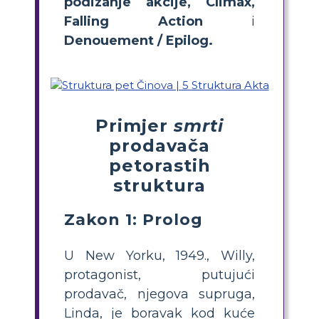
podizanje
akcije, Climax,
Falling Action
i
Denouement / Epilog.
Primjer
smrti
prodavača
petorastih
struktura
Zakon 1: Prolog
U New Yorku, 1949., Willy,
protagonist, putujući
prodavač, njegova supruga,
Linda, je boravak kod kuće