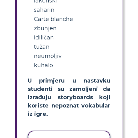
lakonski
saharin
Carte blanche
zbunjen
idiličan
tužan
neumoljiv
kuhalo
U primjeru u nastavku
studenti su zamoljeni da
izrađuju storyboards koji
koriste nepoznat vokabular
iz igre.
KOPIRANJE AKTIVNOSTI