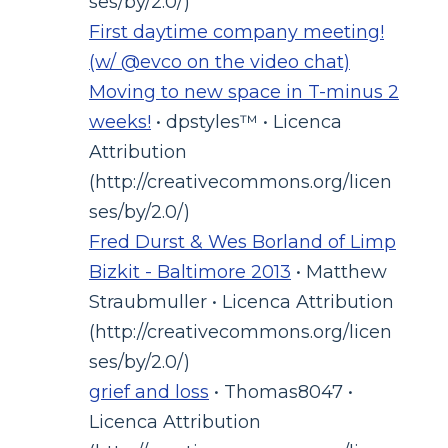
ses/by/2.0/)
First daytime company meeting!
(w/ @evco on the video chat)
Moving to new space in T-minus 2
weeks!
• dpstyles™ • Licenca
Attribution
(http://creativecommons.org/licen
ses/by/2.0/)
Fred Durst & Wes Borland of Limp
Bizkit - Baltimore 2013
• Matthew
Straubmuller • Licenca Attribution
(http://creativecommons.org/licen
ses/by/2.0/)
grief and loss
• Thomas8047 •
Licenca Attribution