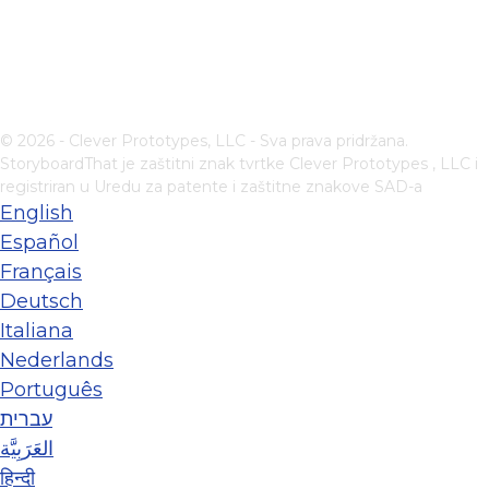
© 2026 - Clever Prototypes, LLC - Sva prava pridržana.
StoryboardThat je zaštitni znak tvrtke
Clever Prototypes , LLC
i
registriran u Uredu za patente i zaštitne znakove SAD-a
English
Español
Français
Deutsch
Italiana
Nederlands
Português
עברית
العَرَبِيَّة
हिन्दी