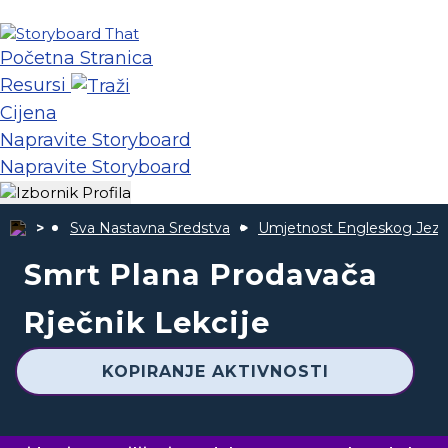
Početna Stranica
Resursi
Cijena
Napravite Storyboard
Napravite Storyboard
Sva Nastavna Sredstva
Umjetnost Engleskog Jezi
Smrt Plana Prodavača
Rječnik Lekcije
KOPIRANJE AKTIVNOSTI