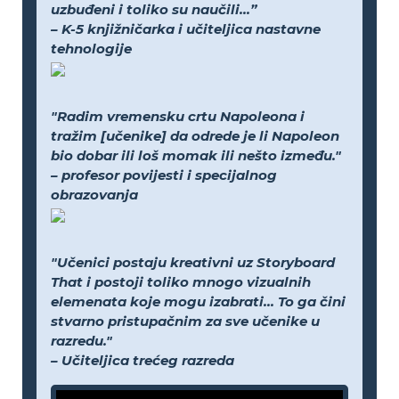
uzbuđeni i toliko su naučili...”
– K-5 knjižničarka i učiteljica nastavne
tehnologije
"Radim vremensku crtu Napoleona i
tražim [učenike] da odrede je li Napoleon
bio dobar ili loš momak ili nešto između."
– profesor povijesti i specijalnog
obrazovanja
"Učenici postaju kreativni uz Storyboard
That i postoji toliko mnogo vizualnih
elemenata koje mogu izabrati... To ga čini
stvarno pristupačnim za sve učenike u
razredu."
– Učiteljica trećeg razreda